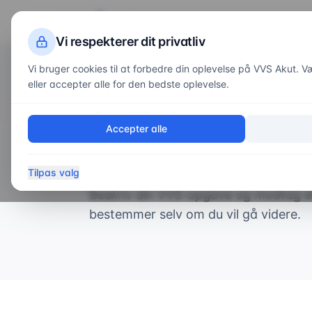
VVS
Akut
Servi
Vi respekterer dit privatliv
Vi bruger cookies til at forbedre din oplevelse på VVS Akut. Væl
eller accepter alle for den bedste oplevelse.
Forside
/
Kontakt
Gratis og uforpligtende
Accepter alle
Få et tilbud p
Tilpas valg
Beskriv din VVS-opgave og modtag et g
bestemmer selv om du vil gå videre.