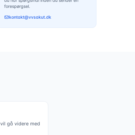
du har spørgsmål inden du sender en
forespørgsel.
kontakt@vvsakut.dk
 vil gå videre med