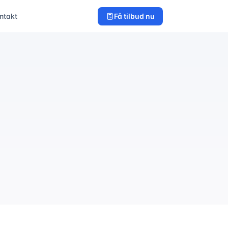
ntakt
Få tilbud nu