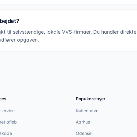
bejdet?
akt til selvstændige, lokale VVS-firmaer. Du handler direkt
udfører opgaven.
ces
Populære byer
service
København
et afløb
Aarhus
skade
Odense