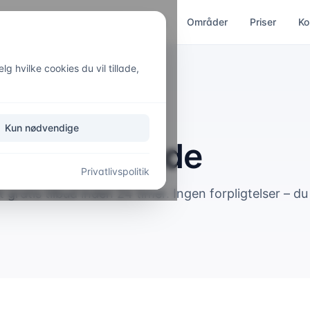
ces
Kloakservice
Akut hjælp
Områder
Priser
Ko
g hvilke cookies du vil tillade,
Kun nødvendige
å VVS-arbejde
Privatlivspolitik
ratis tilbud inden 24 timer. Ingen forpligtelser – du