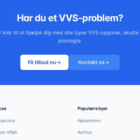
Har du et VVS-problem?
r klar til at hjælpe dig med alle typer VVS-opgaver, akutt
planlagte.
Få tilbud nu
Kontakt os
ces
Populære byer
service
København
et afløb
Aarhus