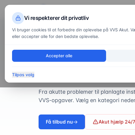
VVS
Akut
Servi
Vi respekterer dit privatliv
Vi bruger cookies til at forbedre din oplevelse på VVS Akut. Væl
eller accepter alle for den bedste oplevelse.
Forside
/
Services
20
professionelle VVS-services
Accepter alle
Alle
VVS-serv
Tilpas valg
Fra akutte problemer til planlagte inst
VVS-opgaver. Vælg en kategori nedenf
Få tilbud nu
Akut hjælp 24/