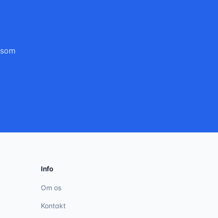
e som
Info
Om os
Kontakt