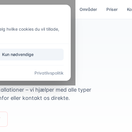
ces
Kloakservice
Akut hjælp
Områder
Priser
Ko
g hvilke cookies du vil tillade,
Kun nødvendige
ices
Privatlivspolitik
allationer – vi hjælper med alle typer
or eller kontakt os direkte.
7