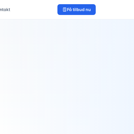
ntakt
Få tilbud nu