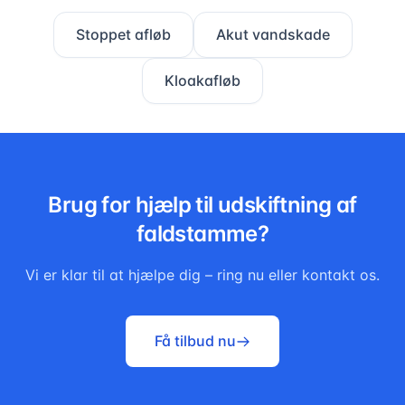
Stoppet afløb
Akut vandskade
Kloakafløb
Brug for hjælp til
udskiftning af
faldstamme
?
Vi er klar til at hjælpe dig – ring nu eller kontakt os.
Få tilbud nu