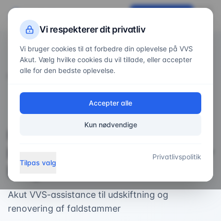
VVS
Akut
Få tilbud nu
Vi respekterer dit privatliv
Vi bruger cookies til at forbedre din oplevelse på VVS
Akut. Vælg hvilke cookies du vil tillade, eller accepter
alle for den bedste oplevelse.
Forside
/
Services
/
udskiftning af faldstamme
Accepter alle
Installation
Kun nødvendige
Udskiftning af Faldstamme –
Professionel Hjælp Når Du Har
Privatlivspolitik
Tilpas valg
Brug For Det
Akut VVS-assistance til udskiftning og
renovering af faldstammer