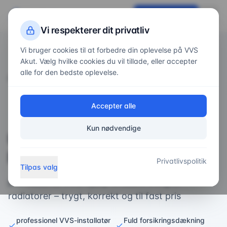
VVS
Akut
Få tilbud nu
Vi respekterer dit privatliv
Vi bruger cookies til at forbedre din oplevelse på VVS
Akut. Vælg hvilke cookies du vil tillade, eller accepter
alle for den bedste oplevelse.
Forside
/
Services
/
udskiftning af radiator
Accepter alle
Varme
Kun nødvendige
Udskiftning af Radiator – Få
Professionel Hjælp
Privatlivspolitik
Tilpas valg
professionel VVS-hjælp til udskiftning af
radiatorer – trygt, korrekt og til fast pris
professionel VVS-installatør
Fuld forsikringsdækning