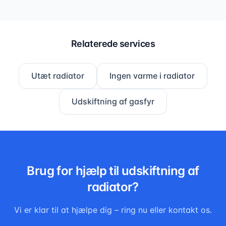
Relaterede services
Utæt radiator
Ingen varme i radiator
Udskiftning af gasfyr
Brug for hjælp til
udskiftning af
radiator
?
Vi er klar til at hjælpe dig – ring nu eller kontakt os.