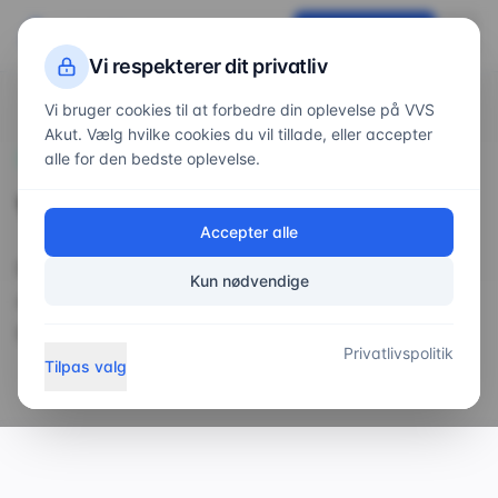
VVS
Akut
Få tilbud nu
Vi respekterer dit privatliv
Vi bruger cookies til at forbedre din oplevelse på VVS
Akut. Vælg hvilke cookies du vil tillade, eller accepter
alle for den bedste oplevelse.
Vidensunivers
Viden & guides
Accepter alle
Bliv klogere med vores guides og artikler. Vi
Kun nødvendige
deler vores viden, så du kan træffe bedre
beslutninger.
Privatlivspolitik
Tilpas valg