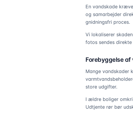
En vandskade kræver
og samarbejder direk
gnidningsfri proces.
Vi lokaliserer skade
fotos sendes direkte 
Forebyggelse af
Mange vandskader ka
varmtvandsbeholdere 
store udgifter.
I ældre boliger omkr
Udtjente rør bør udski