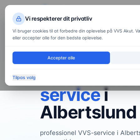
VVS
Akut
Servi
Vi respekterer dit privatliv
Vi bruger cookies til at forbedre din oplevelse på VVS Akut. Væl
eller accepter alle for den bedste oplevelse.
Forside
/
Områder
/
Albertslund
VVS-service i
Albertslund
Accepter alle
Professione
Tilpas valg
service
i
Albertslund
professionel VVS-service i Albert