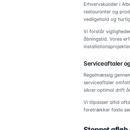
Erhvervskunder i Albe
restauranter og prod
vedligehold og hurti
Vi forstår vigtighed
åbningstid. Vores er
installationsprojekter
Serviceaftaler o
Regelmæssig gennemg
serviceaftaler omfat
sikrer optimal drift å
Vi tilpasser altid af
foretrækker faste ser
Stoppet afløb