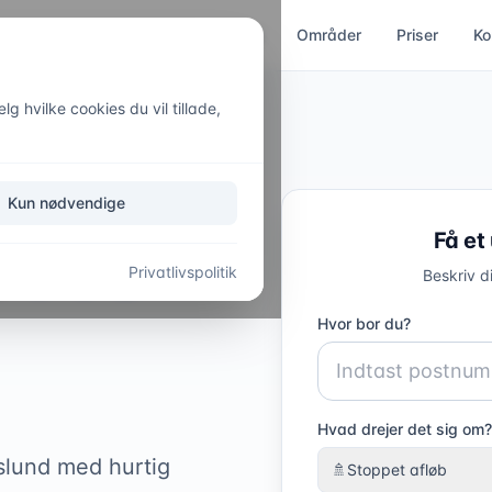
ces
Kloakservice
Akut hjælp
Områder
Priser
Ko
g hvilke cookies du vil tillade,
Kun nødvendige
Få et
l
VVS-
Privatlivspolitik
Beskriv d
Hvor bor du?
Hvad drejer det sig om?
slund med hurtig
🚿
Stoppet afløb