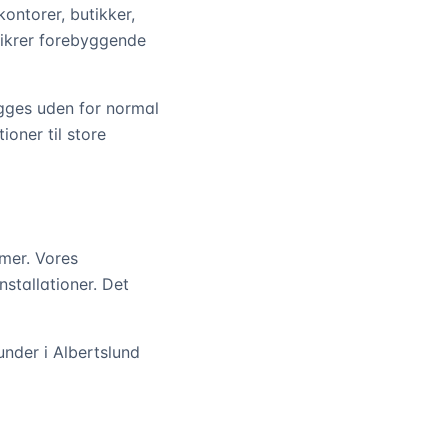
ontorer, butikker,
sikrer forebyggende
ægges uden for normal
oner til store
mer. Vores
stallationer. Det
under i Albertslund