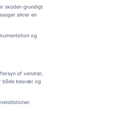
er skaden grundigt
ssager sikrer en
Dokumentation og
tersyn af vandrør,
for både besvær og
stallationer.