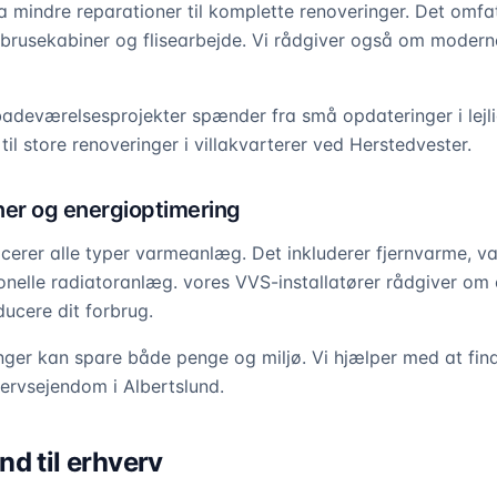
ra mindre reparationer til komplette renoveringer. Det omfa
, brusekabiner og flisearbejde. Vi rådgiver også om mode
adeværelsesprojekter spænder fra små opdateringer i lejl
il store renoveringer i villakvarterer ved Herstedvester.
ner og energioptimering
rvicerer alle typer varmeanlæg. Det inkluderer fjernvarme, 
onelle radiatoranlæg. vores VVS-installatører rådgiver om 
ducere dit forbrug.
er kan spare både penge og miljø. Vi hjælper med at find
hvervsejendom i Albertslund.
d til erhverv