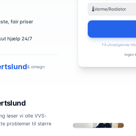
🌡️
Varme/Radiator
ste, fair priser
kut hjælp 24/7
Få uforpligtende til
Ingen b
ertslund
& omegn
rtslund
g løser vi alle VVS-
te problemer til større