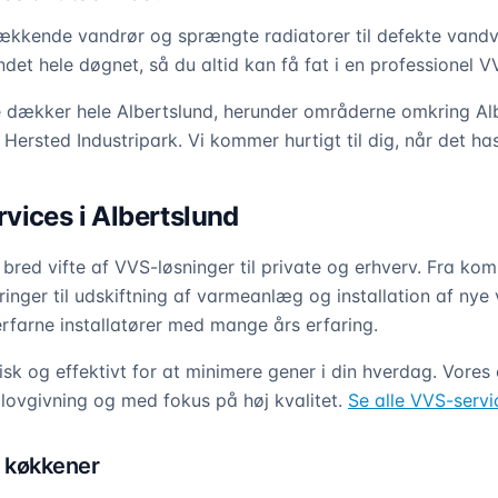
 lækkende vandrør og sprængte radiatorer til defekte vand
et hele døgnet, så du altid kan få fat i en professionel VV
 dækker hele Albertslund, herunder områderne omkring Alb
g Hersted Industripark. Vi kommer hurtigt til dig, når det has
vices i Albertslund
bred vifte af VVS-løsninger til private og erhverv. Fra kom
nger til udskiftning af varmeanlæg og installation af nye 
rfarne installatører med mange års erfaring.
isk og effektivt for at minimere gener i din hverdag. Vore
 lovgivning og med fokus på høj kvalitet.
Se alle VVS-servi
 køkkener