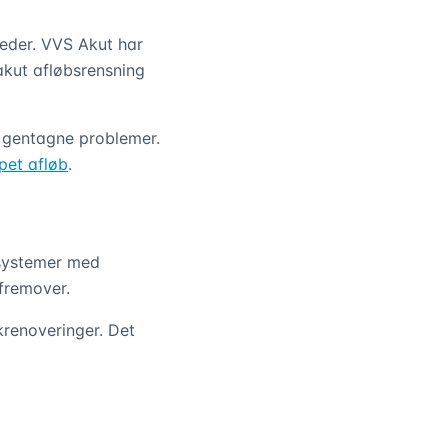
eder. VVS Akut har
 akut afløbsrensning
l gentagne problemer.
et afløb
.
ssystemer med
 fremover.
krenoveringer. Det