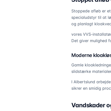
Stoppede afløb er et
specialudstyr til at 
og planlagt kloakved
vores VVS-installatø
Det giver mulighed fo
Moderne kloaklø
Gamle kloakledninger
slidstærke materialer
I Albertslund arbejd
sikrer en smidig proce
Vandskader og