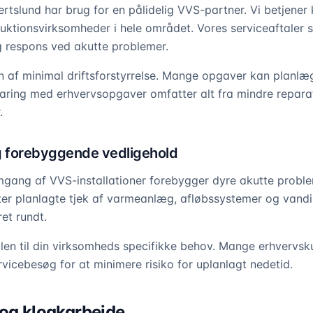
rtslund har brug for en pålidelig VVS-partner. Vi betjener k
uktionsvirksomheder i hele området. Vores serviceaftaler 
g respons ved akutte problemer.
en af minimal driftsforstyrrelse. Mange opgaver kan planl
faring med erhvervsopgaver omfatter alt fra mindre reparati
.
g forebyggende vedligehold
ang af VVS-installationer forebygger dyre akutte proble
ter planlagte tjek af varmeanlæg, afløbssystemer og vandin
ret rundt.
talen til din virksomheds specifikke behov. Mange erhvervsk
vicebesøg for at minimere risiko for uplanlagt nedetid.
 og kloakarbejde