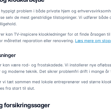
 hyppigt problem i både private hjem og erhvervsvirksomh
løse selv de mest genstridige tilstopninger. Vi udfører både
ligehold.
rer kan TV-inspicere kloakledninger for at finde årsagen ti
r målrettet reparation eller renovering.
Læs mere om stopp
sninger
 kan være rod- og frostskadede. Vi installerer nye afløb
 og moderne teknik. Det sikrer problemfri drift i mange år
er vi tæt sammen med lokale entreprenører ved større kloa
s fra start til slut.
 forsikringssager