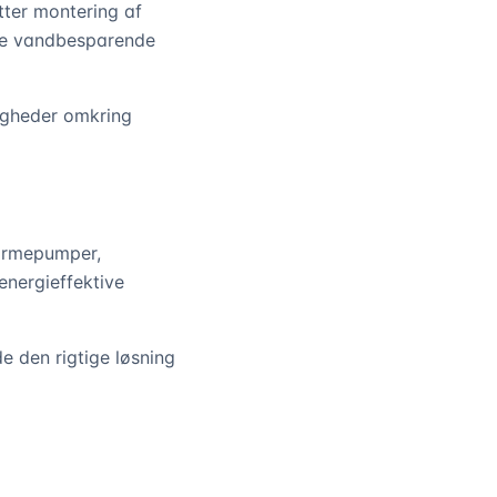
tter montering af
rne vandbesparende
igheder omkring
varmepumper,
energieffektive
e den rigtige løsning