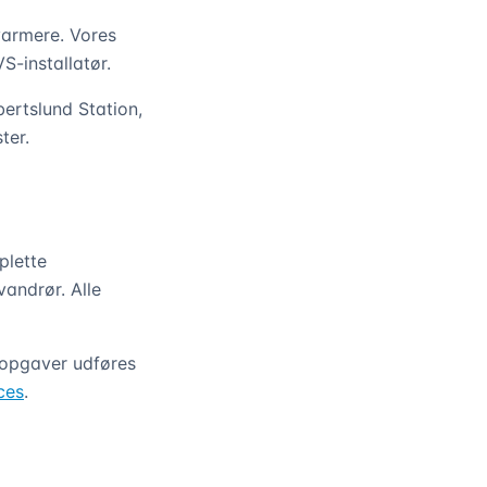
varmere. Vores
S-installatør.
ertslund Station,
ter.
plette
vandrør. Alle
s opgaver udføres
ces
.