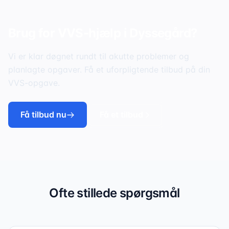
Brug for VVS-hjælp i
Dyssegård
?
Vi er klar døgnet rundt til akutte problemer og
planlagte opgaver. Få et uforpligtende tilbud på din
VVS-opgave.
Få tilbud nu
Få et tilbud
Ofte stillede spørgsmål