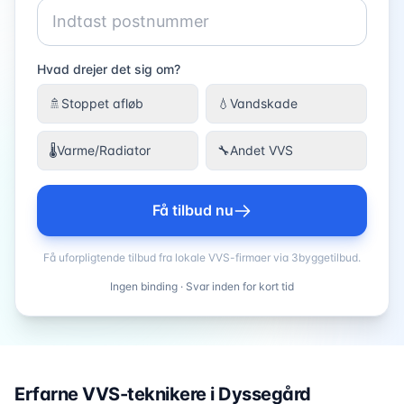
Hvad drejer det sig om?
🚿
Stoppet afløb
💧
Vandskade
🌡️
Varme/Radiator
🔧
Andet VVS
Få tilbud nu
Få uforpligtende tilbud fra lokale VVS-firmaer via 3byggetilbud.
Ingen binding · Svar inden for kort tid
Erfarne VVS-teknikere i
Dyssegård