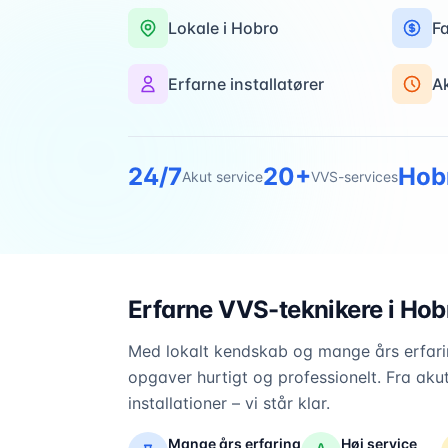
Lokale i
Hobro
Fa
Erfarne installatører
A
24/7
20+
Hob
Akut service
VVS-services
Erfarne VVS-teknikere i
Hob
Med lokalt kendskab og mange års erfarin
opgaver hurtigt og professionelt. Fra akut
installationer – vi står klar.
Mange års erfaring
Høj service