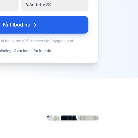
🔧
Andet VVS
Få tilbud nu
bud fra lokale VVS-firmaer via 3byggetilbud.
inding · Svar inden for kort tid