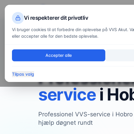
VVS
Akut
Servi
Vi respekterer dit privatliv
Vi bruger cookies til at forbedre din oplevelse på VVS Akut. Væl
eller accepter alle for den bedste oplevelse.
Forside
/
Områder
/
Hobro
Accepter alle
VVS-service i
Hobro
Professione
Tilpas valg
service
i
Ho
Professionel VVS-service i Hobr
hjælp døgnet rundt