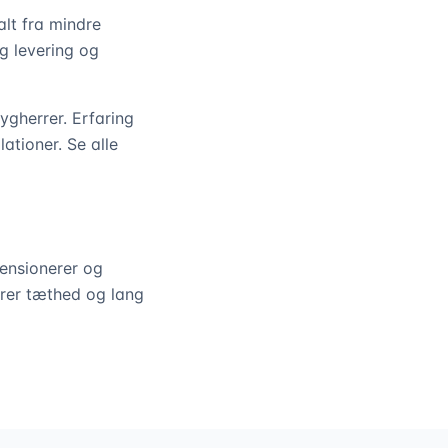
lt fra mindre
ig levering og
gherrer. Erfaring
ationer. Se alle
mensionerer og
krer tæthed og lang