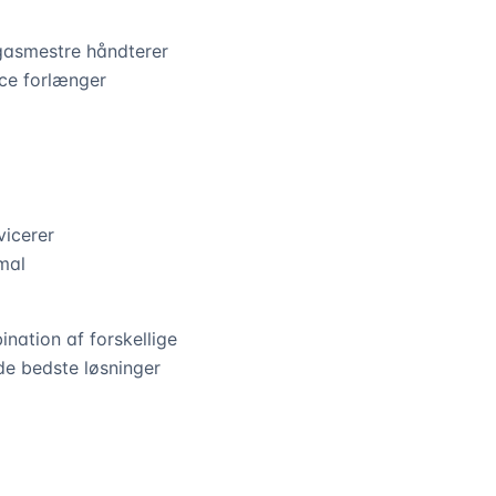
 gasmestre håndterer
ice forlænger
vicerer
imal
ation af forskellige
de bedste løsninger