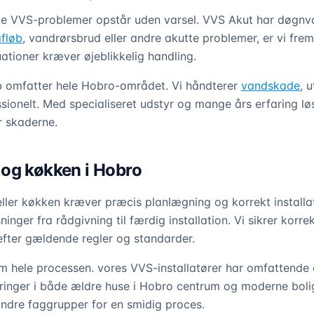
e VVS-problemer opstår uden varsel. VVS Akut har døgnva
fløb
, vandrørsbrud eller andre akutte problemer, er vi frem
tuationer kræver øjeblikkelig handling.
 omfatter hele Hobro-området. Vi håndterer
vandskade
, 
essionelt. Med specialiseret udstyr og mange års erfaring lø
r skaderne.
og køkken i Hobro
ller køkken kræver præcis planlægning og korrekt installa
inger fra rådgivning til færdig installation. Vi sikrer korre
efter gældende regler og standarder.
m hele processen. vores VVS-installatører har omfattende
nger i både ældre huse i Hobro centrum og moderne bolige
ndre faggrupper for en smidig proces.