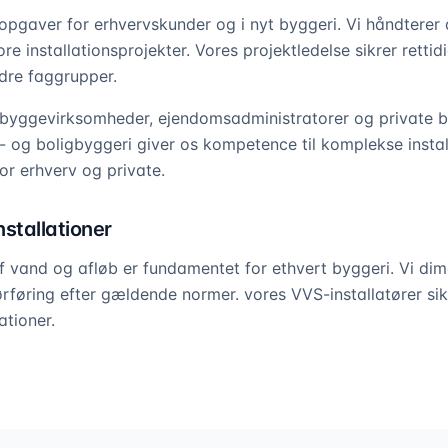
pgaver for erhvervskunder og i nyt byggeri. Vi håndterer a
ore installationsprojekter. Vores projektledelse sikrer rettid
dre faggrupper.
byggevirksomheder, ejendomsadministratorer og private by
- og boligbyggeri giver os kompetence til komplekse install
or erhverv og private.
stallationer
 af vand og afløb er fundamentet for ethvert byggeri. Vi di
rørføring efter gældende normer. vores VVS-installatører si
ationer.