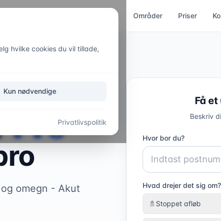
ces
Kloakservice
Akut hjælp
Områder
Priser
Ko
g hvilke cookies du vil tillade,
Kun nødvendige
Få et
l
VVS-
Beskriv d
Privatlivspolitik
Hvor bor du?
bro
Hvad drejer det sig om?
o og omegn - Akut
🚿
Stoppet afløb