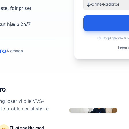
🌡️
Varme/Radiator
ste, fair priser
kut hjælp 24/7
Få uforpligtende til
Ingen b
ro
& omegn
ro
g løser vi alle VVS-
te problemer til større
Til at snakke med