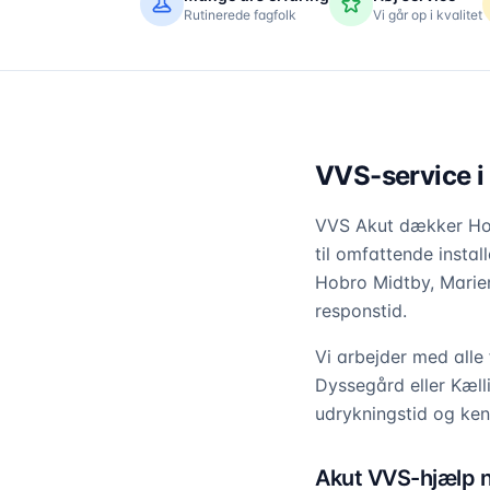
Rutinerede fagfolk
Vi går op i kvalitet
VVS-service i
VVS Akut dækker Hob
til omfattende instal
Hobro Midtby, Marien
responstid.
Vi arbejder med alle
Dyssegård eller Kælli
udrykningstid og ken
Akut VVS-hjælp n