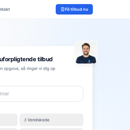
ntakt
Få tilbud nu
 uforpligtende tilbud
in opgave, så ringer vi dig op
💧
Vandskade