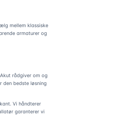
 Vælg mellem klassiske
parende armaturer og
S Akut rådgiver om og
er den bedste løsning
ant. Vi håndterer
llatør garanterer vi