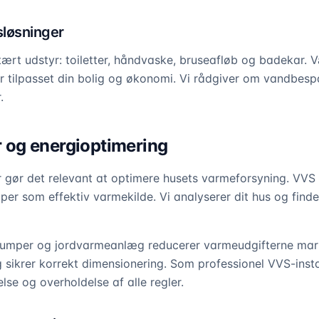
løsninger
nitært udstyr: toiletter, håndvaske, bruseafløb og badekar.
r tilpasset din bolig og økonomi. Vi rådgiver om vandbes
.
og energioptimering
r gør det relevant at optimere husets varmeforsyning. VV
per som effektiv varmekilde. Vi analyserer dit hus og find
pumper og jordvarmeanlæg reducerer varmeudgifterne mark
g sikrer korrekt dimensionering. Som professionel VVS-insta
else og overholdelse af alle regler.