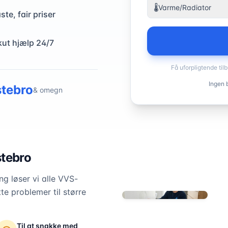
🌡️
Varme/Radiator
ste, fair priser
kut hjælp 24/7
Få uforpligtende til
Ingen b
stebro
& omegn
stebro
g løser vi alle VVS-
te problemer til større
Til at snakke med