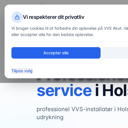
VVS
Akut
Servi
Vi respekterer dit privatliv
Vi bruger cookies til at forbedre din oplevelse på VVS Akut. Væl
eller accepter alle for den bedste oplevelse.
Forside
/
Områder
/
Holstebro
Accepter alle
VVS-service i
Holstebro
Professione
Tilpas valg
service
i
Hol
professionel VVS-installatør i Ho
udrykning