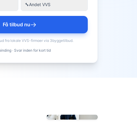
🔧
Andet VVS
Få tilbud nu
bud fra lokale VVS-firmaer via 3byggetilbud.
inding · Svar inden for kort tid