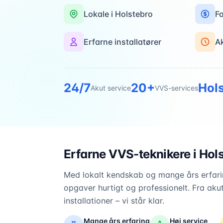
Lokale i
Holstebro
Fa
Erfarne installatører
A
24/7
20+
Hol
Akut service
VVS-services
Erfarne VVS-teknikere i
Hol
Med lokalt kendskab og mange års erfarin
opgaver hurtigt og professionelt. Fra akut
installationer – vi står klar.
Mange års erfaring
Høj service