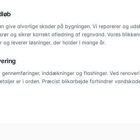
dløb
n give alvorlige skader på bygningen. Vi reparerer og udsk
rør og sikrer korrekt afledning af regnvand. Vores blikken
 og leverer løsninger, der holder i mange år.
vering
f gennemføringer, inddækninger og flashinger. Ved renover
ikdetaljer er i orden. Præcist blikarbejde forhindrer vandska