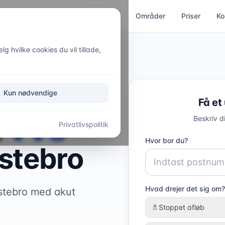
ces
Kloakservice
Akut hjælp
Områder
Priser
Ko
g hvilke cookies du vil tillade,
Kun nødvendige
Få et
l
VVS-
Beskriv d
Privatlivspolitik
Hvor bor du?
stebro
Hvad drejer det sig om?
lstebro med akut
🚿
Stoppet afløb