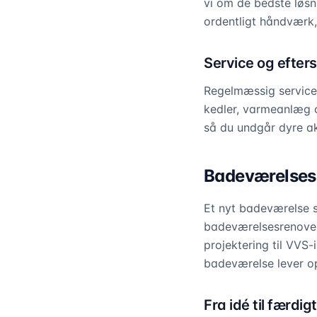
vi om de bedste løsni
ordentligt håndværk,
Service og efter
Regelmæssig service 
kedler, varmeanlæg o
så du undgår dyre ak
Badeværelsesr
Et nyt badeværelse s
badeværelsesrenoveri
projektering til VVS-
badeværelse lever op 
Fra idé til færdi