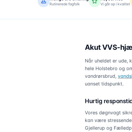
Rutinerede fagfolk
Vi går op i kvalitet
Akut VVS-hjælp
Når uheldet er ude, 
hele Holstebro og om
vandrørsbrud,
vands
uanset tidspunkt.
Hurtig responsti
Vores døgnvagt sikrer
kan være stressende, 
Gjellerup og Fælledp