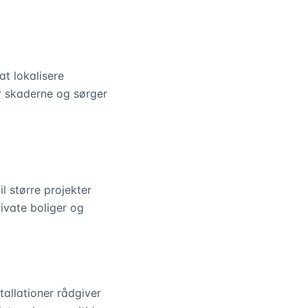
at lokalisere
r skaderne og sørger
l større projekter
rivate boliger og
tallationer rådgiver