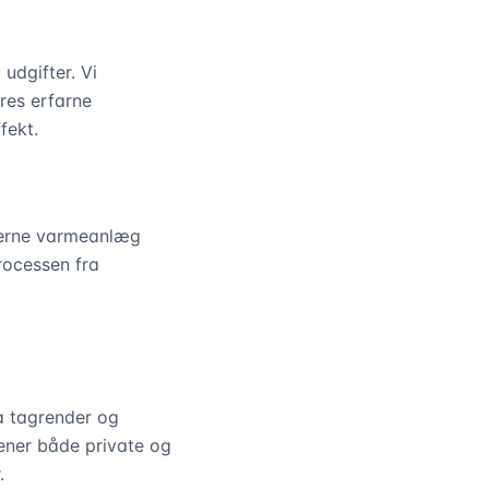
udgifter. Vi
res erfarne
fekt.
oderne varmeanlæg
rocessen fra
ra tagrender og
jener både private og
.