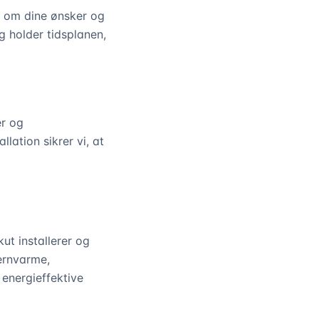
g om dine ønsker og
og holder tidsplanen,
er og
lation sikrer vi, at
t installerer og
ernvarme,
energieffektive