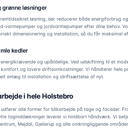
grønne løsninger
emtidssikret løsning, der reducerer både energiforbrug og 
-vand-varmepumper og jordvarmepumper efter dine behov. Vo
korrekt dimensionering og installation, så du får maksimal ef
amle kedler
 energikrævende og upålidelige. Ved udskiftning til et m
 komfort og lavere driftsomkostninger. Vi håndterer hele p
 anlæg til installation og idriftsættelse af nyt.
rbejde i hele Holstebro
 udfører alle former for blikarbejde på tage og facader. F
ette taginddækninger leverer vi holdbart håndværk. Vi bet
centrum, Mejdal, Gjellerup og alle omkringliggende områder