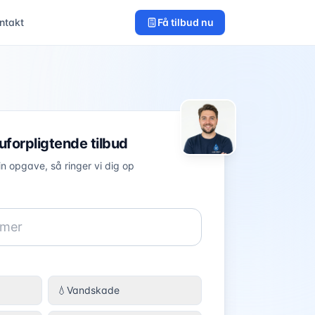
ntakt
Få tilbud nu
 uforpligtende tilbud
in opgave, så ringer vi dig op
💧
Vandskade