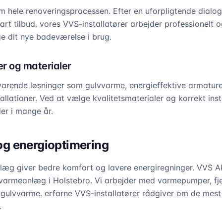
m hele renoveringsprocessen. Efter en uforpligtende dialo
lart tilbud. vores VVS-installatører arbejder professionelt 
ge dit nye badeværelse i brug.
r og materialer
varende løsninger som gulvvarme, energieffektive armatur
lationer. Ved at vælge kvalitetsmaterialer og korrekt instal
er i mange år.
g energioptimering
g giver bedre komfort og lavere energiregninger. VVS Aku
r varmeanlæg i Holstebro. Vi arbejder med varmepumper, fj
gulvvarme. erfarne VVS-installatører rådgiver om de mest 
.