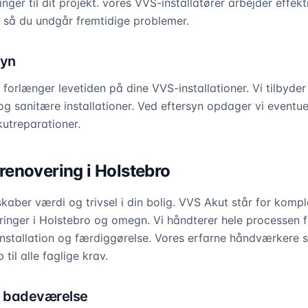
nger til dit projekt. vores VVS-installatører arbejder effekti
 så du undgår fremtidige problemer.
syn
forlænger levetiden på dine VVS-installationer. Vi tilbyder
g sanitære installationer. Ved eftersyn opdager vi eventuel
utreparationer.
enovering i Holstebro
kaber værdi og trivsel i din bolig. VVS Akut står for kompl
nger i Holstebro og omegn. Vi håndterer hele processen f
installation og færdiggørelse. Vores erfarne håndværkere si
til alle faglige krav.
gt badeværelse