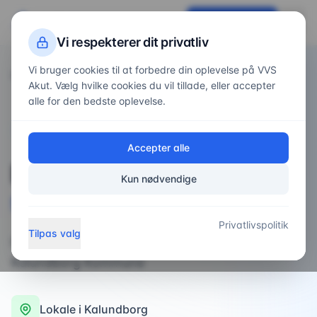
VVS
Akut
Få tilbud nu
Vi respekterer dit privatliv
Vi bruger cookies til at forbedre din oplevelse på VVS
Forside
Områder
/
/
Kalundborg
Akut. Vælg hvilke cookies du vil tillade, eller accepter
alle for den bedste oplevelse.
VVS-service i
Kalundborg
Accepter alle
Professionel
VVS-
Kun nødvendige
service
i
Kalundborg
Privatlivspolitik
Tilpas valg
Professionel VVS-service i Kalundborg og hele
Kalundborg Kommune
Lokale i
Kalundborg