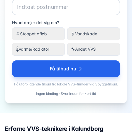
Hvad drejer det sig om?
🚿
Stoppet afløb
💧
Vandskade
🌡️
Varme/Radiator
🔧
Andet VVS
Få tilbud nu
Få uforpligtende tilbud fra lokale VVS-firmaer via 3byggetilbud.
Ingen binding · Svar inden for kort tid
Erfarne VVS-teknikere i
Kalundborg