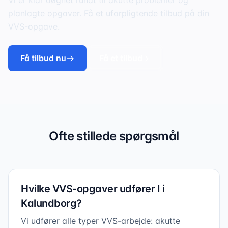
Vi er klar døgnet rundt til akutte problemer og
planlagte opgaver. Få et uforpligtende tilbud på din
VVS-opgave.
Få tilbud nu
Få et tilbud
Ofte stillede spørgsmål
Hvilke VVS-opgaver udfører I i
Kalundborg?
Vi udfører alle typer VVS-arbejde: akutte