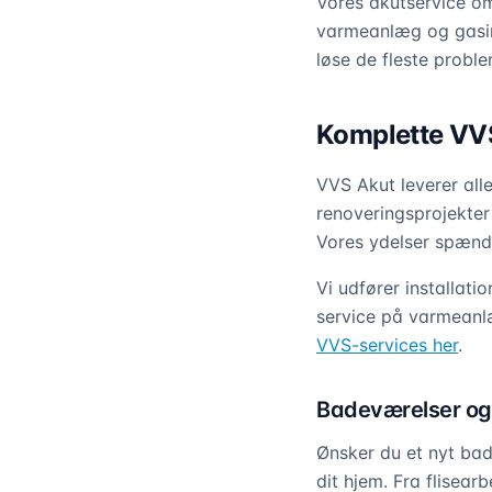
Vores akutservice om
varmeanlæg og gasins
løse de fleste prob
Komplette VVS-
VVS Akut leverer all
renoveringsprojekter
Vores ydelser spænde
Vi udfører installat
service på varmeanlæ
VVS-services her
.
Badeværelser og
Ønsker du et nyt bad
dit hjem. Fra flisear