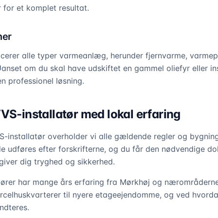
 for et komplet resultat.
ner
rvicerer alle typer varmeanlæg, herunder fjernvarme, varm
 Uanset om du skal have udskiftet en gammel oliefyr eller i
en professionel løsning.
VS-installatør med lokal erfaring
-installatør overholder vi alle gældende regler og bygnin
de udføres efter forskrifterne, og du får den nødvendige do
iver dig tryghed og sikkerhed.
tører har mange års erfaring fra Mørkhøj og nærområderne
arcelhuskvarterer til nyere etageejendomme, og ved hvordan
åndteres.