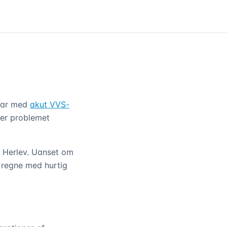
klar med
akut VVS-
ser problemet
g Herlev. Uanset om
 regne med hurtig