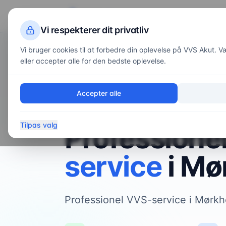
VVS
Akut
Servi
Vi respekterer dit privatliv
Vi bruger cookies til at forbedre din oplevelse på VVS Akut. Væl
eller accepter alle for den bedste oplevelse.
Forside
/
Områder
/
Mørkhøj
Accepter alle
VVS-service i
Mørkhøj
Tilpas valg
Professione
service
i
Mø
Professionel VVS-service i Mørk