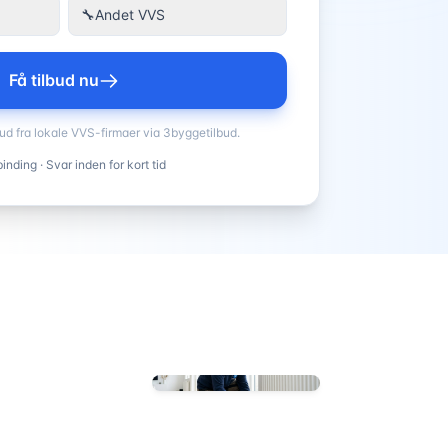
🔧
Andet VVS
Få tilbud nu
bud fra lokale VVS-firmaer via 3byggetilbud.
inding · Svar inden for kort tid