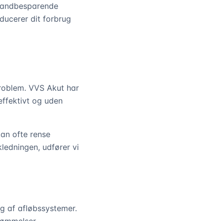
 vandbesparende
ducerer dit forbrug
problem. VVS Akut har
effektivt og uden
kan ofte rense
ledningen, udfører vi
ng af afløbssystemer.