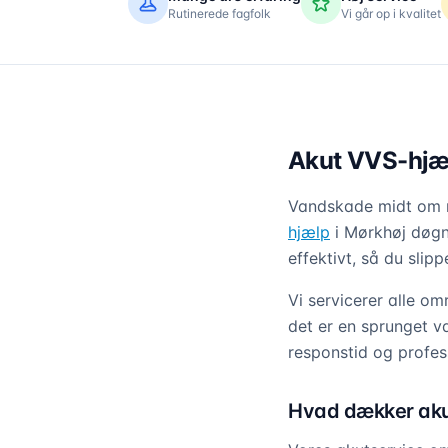
Rutinerede fagfolk
Vi går op i kvalitet
Akut VVS-hjæl
Vandskade midt om na
hjælp
i Mørkhøj døgne
effektivt, så du slip
Vi servicerer alle o
det er en sprunget v
responstid og profes
Hvad dækker aku