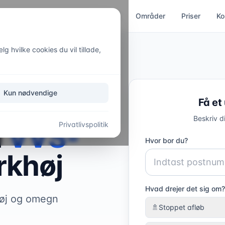
ces
Kloakservice
Akut hjælp
Områder
Priser
Ko
g hvilke cookies du vil tillade,
Kun nødvendige
Få et
Beskriv d
Privatlivspolitik
l
VVS-
Hvor bor du?
rkhøj
Hvad drejer det sig om?
høj og omegn
🚿
Stoppet afløb