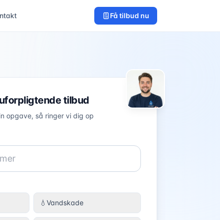
ntakt
Få tilbud nu
 uforpligtende tilbud
in opgave, så ringer vi dig op
💧
Vandskade