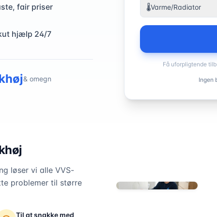
ste, fair priser
🌡️
Varme/Radiator
kut hjælp 24/7
Få uforpligtende til
khøj
& omegn
Ingen b
khøj
g løser vi alle VVS-
te problemer til større
Til at snakke med