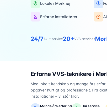
Lokale i
Mørkhøj
Fa
Erfarne installatører
A
24/7
20+
Mør
Akut service
VVS-services
Erfarne VVS-teknikere i
Mør
Med lokalt kendskab og mange års erfarin
opgaver hurtigt og professionelt. Fra akut
installationer – vi står klar.
Mange års erfaring
Høj service