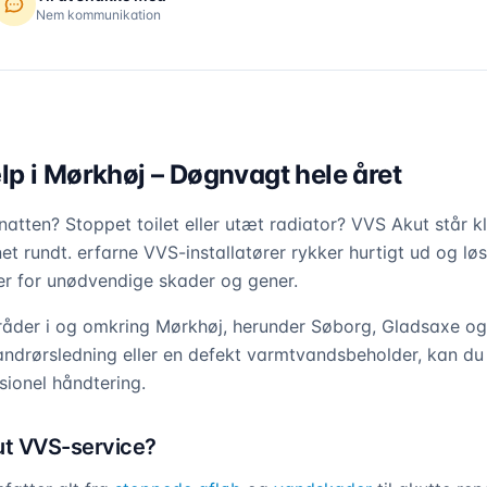
Nem kommunikation
p i Mørkhøj – Døgnvagt hele året
tten? Stoppet toilet eller utæt radiator? VVS Akut står 
t rundt. erfarne VVS-installatører rykker hurtigt ud og lø
per for unødvendige skader og gener.
mråder i og omkring Mørkhøj, herunder Søborg, Gladsaxe o
andrørsledning eller en defekt varmtvandsbeholder, kan du
sionel håndtering.
t VVS-service?