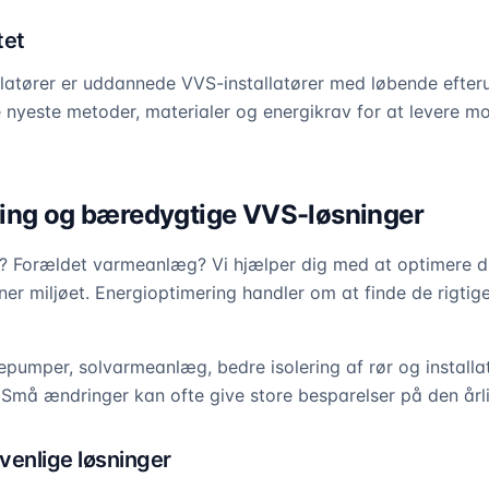
tet
llatører er uddannede VVS-installatører med løbende efter
nyeste metoder, materialer og energikrav for at levere m
ing og bæredygtige VVS-løsninger
r? Forældet varmeanlæg? Vi hjælper dig med at optimere d
r miljøet. Energioptimering handler om at finde de rigtige 
pumper, solvarmeanlæg, bedre isolering af rør og install
 Små ændringer kan ofte give store besparelser på den årl
venlige løsninger