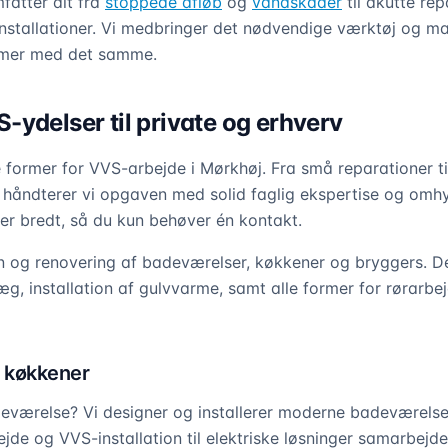
fatter alt fra
stoppede afløb
og
vandskader
til akutte rep
tallationer. Vi medbringer det nødvendige værktøj og mate
lemer med det samme.
ydelser til private og erhverv
e former for VVS-arbejde i Mørkhøj. Fra små reparationer ti
 håndterer vi opgaven med solid faglig ekspertise og omh
r bredt, så du kun behøver én kontakt.
ion og renovering af badeværelser, køkkener og bryggers. De
g, installation af gulvvarme, samt alle former for rørarbe
 køkkener
eværelse? Vi designer og installerer moderne badeværelses
bejde og VVS-installation til elektriske løsninger samarbejd