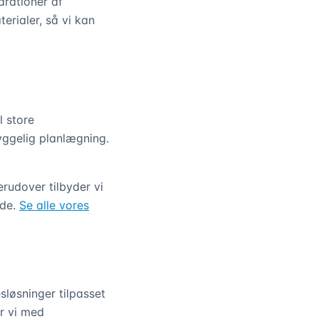
arationer af
rialer, så vi kan
l store
yggelig planlægning.
rudover tilbyder vi
jde.
Se alle vores
løsninger tilpasset
er vi med