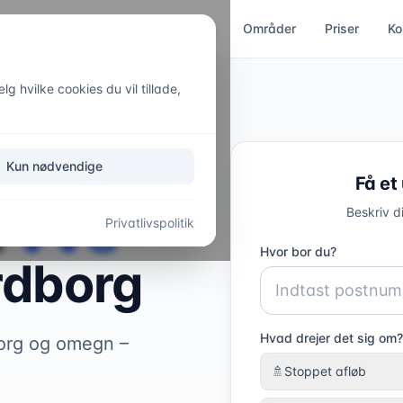
ces
Kloakservice
Akut hjælp
Områder
Priser
Ko
g hvilke cookies du vil tillade,
Kun nødvendige
Få et
l
VVS-
Beskriv d
Privatlivspolitik
Hvor bor du?
rdborg
Hvad drejer det sig om?
borg og omegn –
🚿
Stoppet afløb