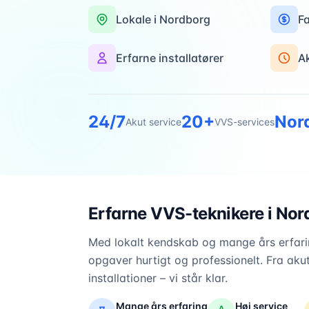
Lokale i
Nordborg
Fa
Erfarne installatører
A
24/7
20+
Nor
Akut service
VVS-services
Erfarne VVS-teknikere i
Nor
Med lokalt kendskab og mange års erfarin
opgaver hurtigt og professionelt. Fra akut
installationer – vi står klar.
Mange års erfaring
Høj service