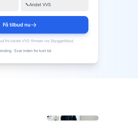
🔧
Andet VVS
Få tilbud nu
bud fra lokale VVS-firmaer via 3byggetilbud.
inding · Svar inden for kort tid