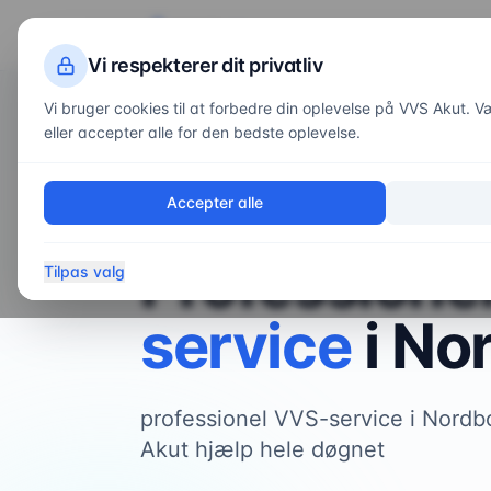
VVS
Akut
Servi
Vi respekterer dit privatliv
Vi bruger cookies til at forbedre din oplevelse på VVS Akut. Væl
eller accepter alle for den bedste oplevelse.
Forside
/
Områder
/
Nordborg
Accepter alle
VVS-service i
Nordborg
Professione
Tilpas valg
service
i
No
professionel VVS-service i Nord
Akut hjælp hele døgnet