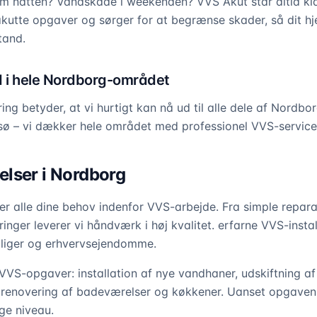
 om natten? Vandskade i weekenden? VVS Akut står altid k
r akutte opgaver og sørger for at begrænse skader, så dit 
stand.
d i hele Nordborg-området
ing betyder, at vi hurtigt kan nå ud til alle dele af Nordbor
ø – vi dækker hele området med professionel VVS-service
lser i Nordborg
alle dine behov indenfor VVS-arbejde. Fra simple reparat
nger leverer vi håndværk i høj kvalitet. erfarne VVS-instal
liger og erhvervsejendomme.
 VVS-opgaver: installation af nye vandhaner, udskiftning af
, renovering af badeværelser og køkkener. Uanset opgaven
ge niveau.