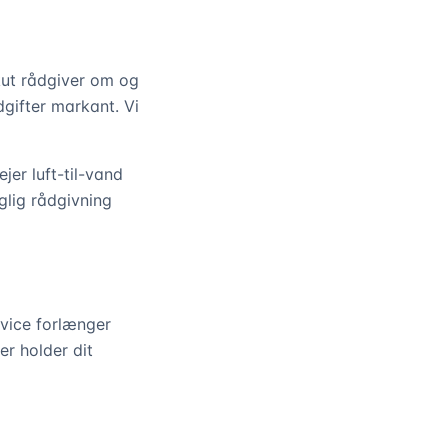
ut rådgiver om og
gifter markant. Vi
er luft-til-vand
lig rådgivning
rvice forlænger
er holder dit