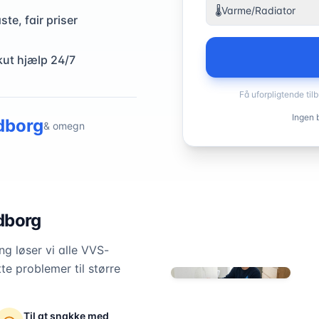
🌡️
Varme/Radiator
ste, fair priser
kut hjælp 24/7
Få uforpligtende til
Ingen b
dborg
& omegn
dborg
g løser vi alle VVS-
te problemer til større
Til at snakke med