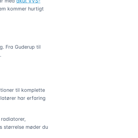
lar med
akut VVS-
hjem kommer hurtigt
g. Fra Guderup til
.
ioner til komplette
latører har erfaring
 radiatorer,
s størrelse møder du