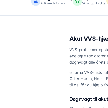
Rutinerede fagfolk
Vi går op i kvalitet
Akut VVS-hjælp
VVS-problemer opstår
ødelagte radiatorer 
døgnvagt alle årets d
erfarne VVS-install
Øster Hørup, Holm, 
til os, får du hjælp f
Døgnvagt til aku