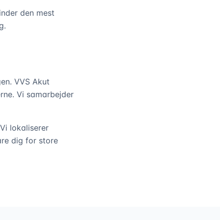
finder den mest
g.
gen. VVS Akut
rne. Vi samarbejder
i lokaliserer
e dig for store