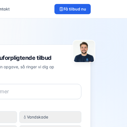
ntakt
Få tilbud nu
 uforpligtende tilbud
in opgave, så ringer vi dig op
💧
Vandskade