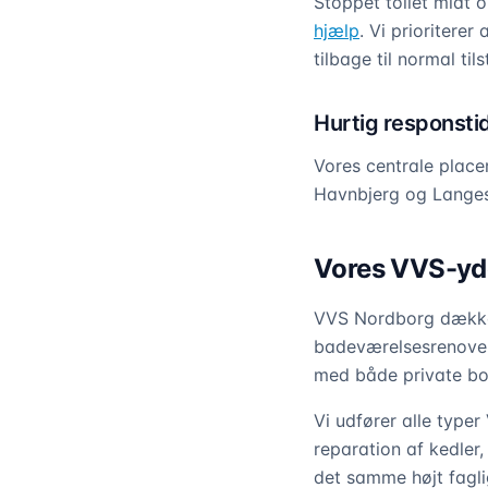
Stoppet toilet midt
hjælp
. Vi prioritere
tilbage til normal til
Hurtig responsti
Vores centrale placer
Havnbjerg og Langes
Vores VVS-yde
VVS Nordborg dækker 
badeværelsesrenoveri
med både private bo
Vi udfører alle typer
reparation af kedler
det samme højt fagli