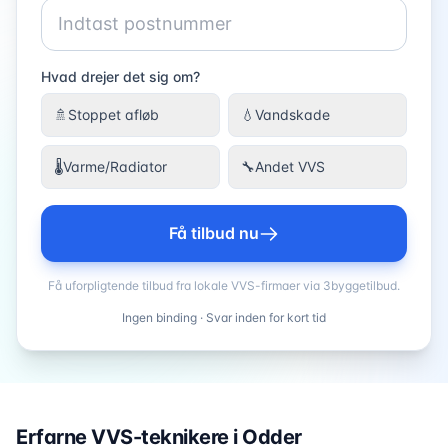
Hvad drejer det sig om?
🚿
Stoppet afløb
💧
Vandskade
🌡️
Varme/Radiator
🔧
Andet VVS
Få tilbud nu
Få uforpligtende tilbud fra lokale VVS-firmaer via 3byggetilbud.
Ingen binding · Svar inden for kort tid
Erfarne VVS-teknikere i
Odder