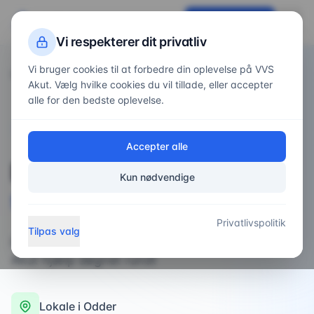
VVS
Akut
Få tilbud nu
Vi respekterer dit privatliv
Vi bruger cookies til at forbedre din oplevelse på VVS
Forside
Områder
/
/
Odder
Akut. Vælg hvilke cookies du vil tillade, eller accepter
alle for den bedste oplevelse.
VVS-service i
Odder
Accepter alle
Professionel
VVS-
Kun nødvendige
service
i
Odder
Privatlivspolitik
Tilpas valg
professionel VVS-service i Odder og omegn -
Akut hjælp døgnet rundt
Lokale i
Odder