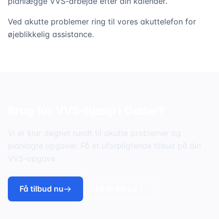
planlægge VVS-arbejde efter din kalender.
Ved akutte problemer ring til vores akuttelefon for
øjeblikkelig assistance.
Brug for VVS-hjælp i
Odder
?
Vi er klar døgnet rundt til akutte problemer og
planlagte opgaver. Få et uforpligtende tilbud på din
VVS-opgave.
Få tilbud nu
Få et tilbud