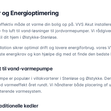
og Energioptimering
fektiv måde at varme din bolig op på. VVS Akut installerer
fra luft til vand-løsninger til jordvarmepumper. Vi rådgiv
l dit hjem i Ølstykke-Stenløse.
llation sikrer optimal drift og lavere energiforbrug. vores V
te energikrav og kan hjælpe dig med at finde den bedste løs
uft til vand-varmepumpe
e er populær i villakvarterer i Stenløse og Ølstykke. Den e
god varmeeffekt året rundt. Vi håndterer både placering af
ksisterende varmesystem.
ditionelle kedler