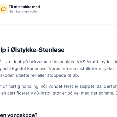
Til at snakke med
Nem kommunikation
p i Ølstykke-Stenløse
r sjældent på bekvemme tidspunkter. VVS Akut tilbyder dø
g hele Egedal Kommune. Vores erfarne installatører rykker 
skader, utætte rør eller stoppede afløb.
n af hurtig handling, når vandet først er sluppet løs. Derfor 
t en certificeret VVS-installatør er på vej med det samme.
 en vandskade?