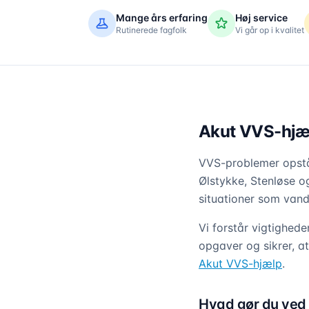
Mange års erfaring
Høj service
Rutinerede fagfolk
Vi går op i kvalitet
Akut VVS-hjæl
VVS-problemer opstå
Ølstykke, Stenløse o
situationer som vand
Vi forstår vigtighede
opgaver og sikrer, a
Akut VVS-hjælp
.
Hvad gør du ved