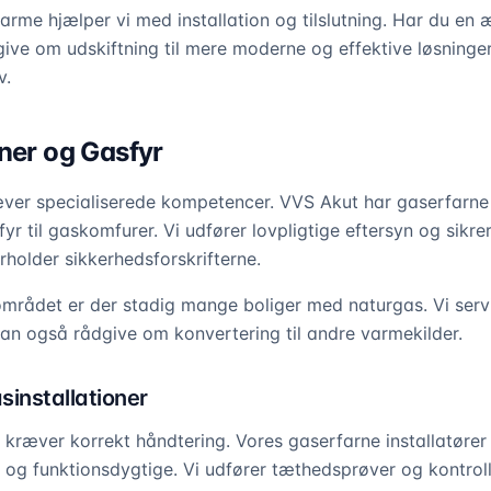
rme hjælper vi med installation og tilslutning. Har du en æl
ive om udskiftning til mere moderne og effektive løsninger,
v.
oner og Gasfyr
æver specialiserede kompetencer. VVS Akut har gaserfarne i
fyr til gaskomfurer. Vi udfører lovpligtige eftersyn og sikrer
rholder sikkerhedsforskrifterne.
området er der stadig mange boliger med naturgas. Vi servi
kan også rådgive om konvertering til andre varmekilder.
sinstallationer
 kræver korrekt håndtering. Vores gaserfarne installatører s
re og funktionsdygtige. Vi udfører tæthedsprøver og kontroll