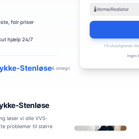
🌡️
Varme/Radiator
ste, fair priser
kut hjælp 24/7
Få uforpligtende til
Ingen b
tykke-Stenløse
& omegn
tykke-Stenløse
g løser vi alle VVS-
te problemer til større