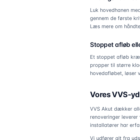
Luk hovedhanen med d
gennem de første krit
Læs mere om håndte
Stoppet afløb elle
Et stoppet afløb kræv
propper til større k
hovedafløbet, løser v
Vores VVS-yde
VVS Akut dækker alle
renoveringer leverer
installatører har er
Vi udfører alt fra ud