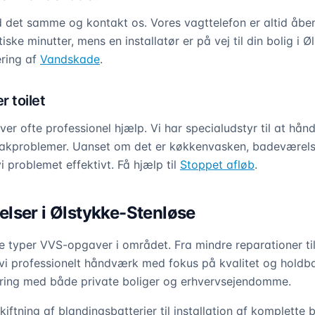
et samme og kontakt os. Vores vagttelefon er altid åben,
iske minutter, mens en installatør er på vej til din bolig i 
ring af
Vandskade
.
r toilet
er ofte professionel hjælp. Vi har specialudstyr til at hånd
loakproblemer. Uanset om det er køkkenvasken, badeværelse
i problemet effektivt. Få hjælp til
Stoppet afløb
.
lser i Ølstykke-Stenløse
 typer VVS-opgaver i området. Fra mindre reparationer ti
 vi professionelt håndværk med fokus på kvalitet og holdb
faring med både private boliger og erhvervsejendomme.
skiftning af blandingsbatterier til installation af komplette