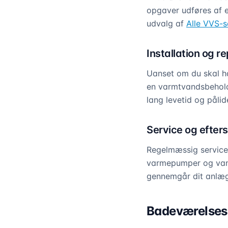
opgaver udføres af e
udvalg af
Alle VVS-s
Installation og r
Uanset om du skal hav
en varmtvandsbeholde
lang levetid og pålid
Service og efter
Regelmæssig service 
varmepumper og vand
gennemgår dit anlæg 
Badeværelsesr