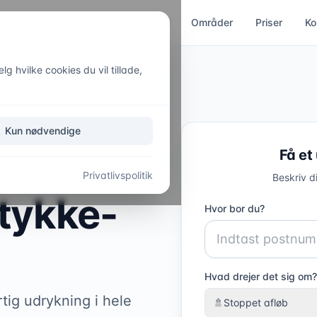
ces
Kloakservice
Akut hjælp
Områder
Priser
Ko
g hvilke cookies du vil tillade,
Kun nødvendige
Få et
l
VVS-
Privatlivspolitik
Beskriv d
tykke-
Hvor bor du?
Hvad drejer det sig om?
tig udrykning i hele
🚿
Stoppet afløb