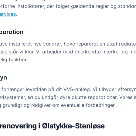
rfarne installatører, der følger gældende regler og standar
ervices
.
eparation
e installeret nye vandrør, have repareret en utæt radiator 
r, står vi klar. Vi arbejder med anerkendte mærker og mate
elig funktion.
syn
forlænger levetiden på dit VVS-anlæg. Vi tilbyder efters
systemer, så du undgår dyre akutte reparationer. Vores s
grundigt og rådgiver om eventuelle forbedringer.
enovering i Ølstykke-Stenløse