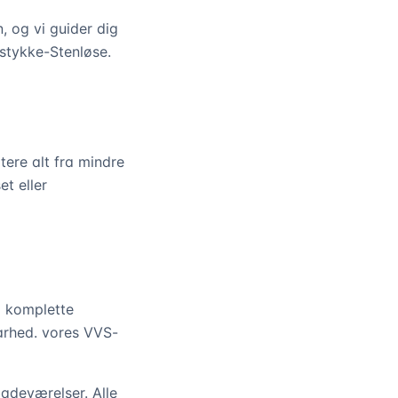
 og vi guider dig
Ølstykke-Stenløse.
tere alt fra mindre
t eller
l komplette
arhed. vores VVS-
 badeværelser. Alle