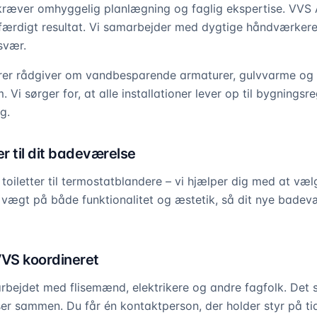
kræver omhyggelig planlægning og faglig ekspertise. VVS 
l færdigt resultat. Vi samarbejder med dygtige håndværkere
svær.
ører rådgiver om vandbesparende armaturer, gulvvarme og 
m. Vi sørger for, at alle installationer lever op til bygnings
g.
r til dit badeværelse
oiletter til termostatblandere – vi hjælper dig med at vælg
 vægt på både funktionalitet og æstetik, så dit nye badev
VVS koordineret
rbejdet med flisemænd, elektrikere og andre fagfolk. Det si
ser sammen. Du får én kontaktperson, der holder styr på tid