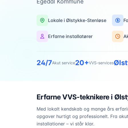
Egedal Kommune
Lokale i
Ølstykke-Stenløse
Fa
Erfarne installatører
A
24/7
20+
Øls
Akut service
VVS-services
Erfarne VVS-teknikere i
Øls
Med lokalt kendskab og mange års erfarin
opgaver hurtigt og professionelt. Fra akut
installationer – vi står klar.