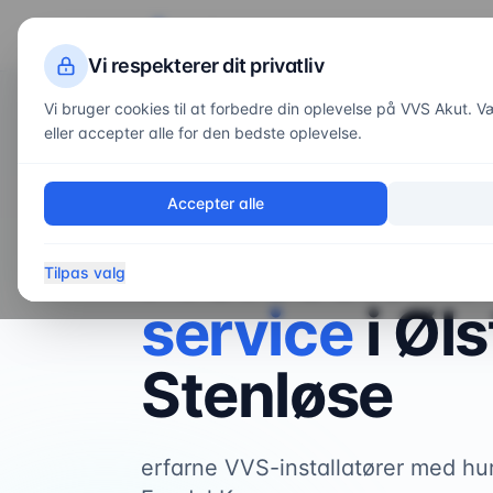
VVS
Akut
Servi
Vi respekterer dit privatliv
Vi bruger cookies til at forbedre din oplevelse på VVS Akut. Væl
eller accepter alle for den bedste oplevelse.
Forside
/
Områder
/
Ølstykke-Stenløse
VVS-service i
Ølstykke-Stenløse
Accepter alle
Professione
Tilpas valg
service
i
Øls
Stenløse
erfarne VVS-installatører med hur