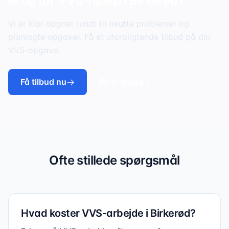
Brug for VVS-hjælp i
Birkerød
?
Vi er klar døgnet rundt til akutte problemer og
planlagte opgaver. Få et uforpligtende tilbud på din
VVS-opgave.
Få tilbud nu
Få et tilbud
Ofte stillede spørgsmål
Hvad koster VVS-arbejde i Birkerød?