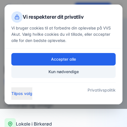
VVS
Akut
Få tilbud nu
Vi respekterer dit privatliv
Vi bruger cookies til at forbedre din oplevelse på VVS
Forside
Områder
/
/
Birkerød
Akut. Vælg hvilke cookies du vil tillade, eller accepter
alle for den bedste oplevelse.
VVS-service i
Birkerød
Accepter alle
Professionel
VVS-
Kun nødvendige
service
i
Birkerød
Privatlivspolitik
Tilpas valg
professionel VVS-installatør med hurtig respons
i Birkerød og omegn
Lokale i
Birkerød