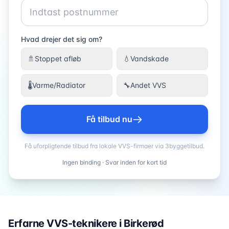
Hvad drejer det sig om?
🚿
Stoppet afløb
💧
Vandskade
🌡️
Varme/Radiator
🔧
Andet VVS
Få tilbud nu
Få uforpligtende tilbud fra lokale VVS-firmaer via 3byggetilbud.
Ingen binding · Svar inden for kort tid
Erfarne VVS-teknikere i
Birkerød