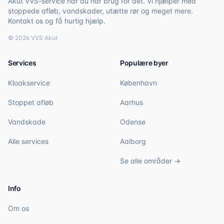
Akut VVS-service når du har brug for det. Vi hjælper med
stoppede afløb, vandskader, utætte rør og meget mere.
Kontakt os og få hurtig hjælp.
©
2026
VVS Akut
Services
Populære byer
Kloakservice
København
Stoppet afløb
Aarhus
Vandskade
Odense
Alle services
Aalborg
Se alle områder →
Info
Om os