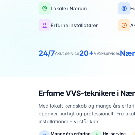
Lokale i
Nærum
Fa
Erfarne installatører
A
24/7
20+
Næ
Akut service
VVS-services
Erfarne VVS-teknikere i
Næ
Med lokalt kendskab og mange års erfarin
opgaver hurtigt og professionelt. Fra akut
installationer – vi står klar.
Mange års erfaring
Høj service