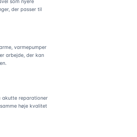
såvel som nyere
ger, der passer til
rnvarme, varmepumper
er arbejde, der kan
en.
a akutte reparationer
u samme høje kvalitet