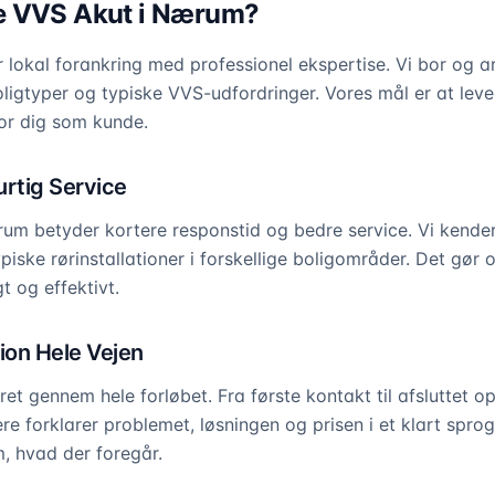
e VVS Akut i Nærum?
lokal forankring med professionel ekspertise. Vi bor og a
igtyper og typiske VVS-udfordringer. Vores mål er at lever
or dig som kunde.
urtig Service
um betyder kortere responstid og bedre service. Vi kender
ypiske rørinstallationer i forskellige boligområder. Det gør o
t og effektivt.
on Hele Vejen
ret gennem hele forløbet. Fra første kontakt til afsluttet 
re forklarer problemet, løsningen og prisen i et klart spro
om, hvad der foregår.