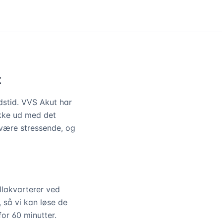
t
dstid. VVS Akut har
ykke ud med det
 være stressende, og
lakvarterer ved
 så vi kan løse de
or 60 minutter.