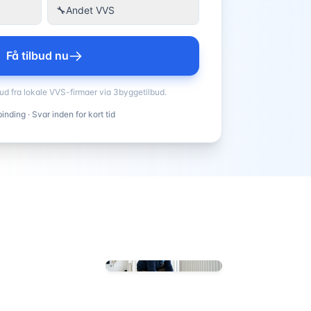
🔧
Andet VVS
Få tilbud nu
bud fra lokale VVS-firmaer via 3byggetilbud.
inding · Svar inden for kort tid