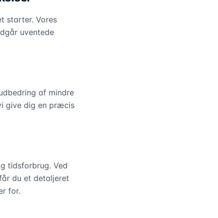
t starter. Vores
undgår uventede
 udbedring af mindre
vi give dig en præcis
g tidsforbrug. Ved
år du et detaljeret
r for.