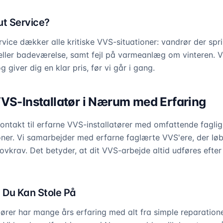
t Service?
vice dækker alle kritiske VVS-situationer: vandrør der spr
eller badeværelse, samt fejl på varmeanlæg om vinteren. 
 giver dig en klar pris, før vi går i gang.
VVS-Installatør i Nærum med Erfaring
ntakt til erfarne VVS-installatører med omfattende faglig 
oner. Vi samarbejder med erfarne faglærte VVS'ere, der l
lovkrav. Det betyder, at dit VVS-arbejde altid udføres efte
e Du Kan Stole På
ører har mange års erfaring med alt fra simple reparationer