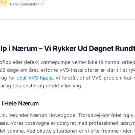
Nem kommunikation
p i Nærum – Vi Rykker Ud Døgnet Rund
fløb eller defekt varmepumpe venter ikke til normal arbej
 dage om året. erfarne VVS-installatører er klar til at r
rug for
akut VVS-hjælp
. Vi forstår, at et VVS-problem kan
hurtig responstid og effektiv løsning.
 i Hele Nærum
rum, herunder Nærum Hovedgade, Trørødvej-området og vil
s. Vores varevogne er udstyret med professionelt udstyr,
et samme. Ved akutte situationer er vi ofte fremme inden f