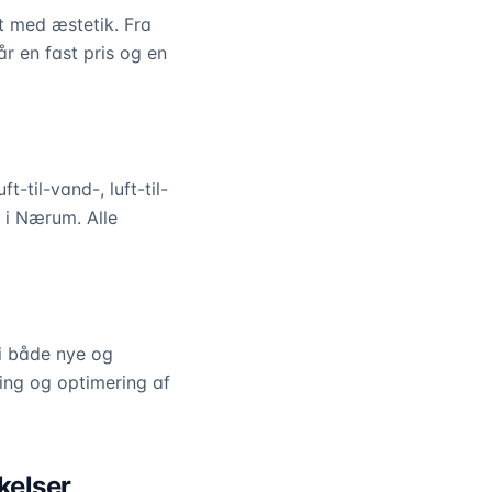
t med æstetik. Fra
år en fast pris og en
til-vand-, luft-til-
s i Nærum. Alle
 i både nye og
ning og optimering af
kelser