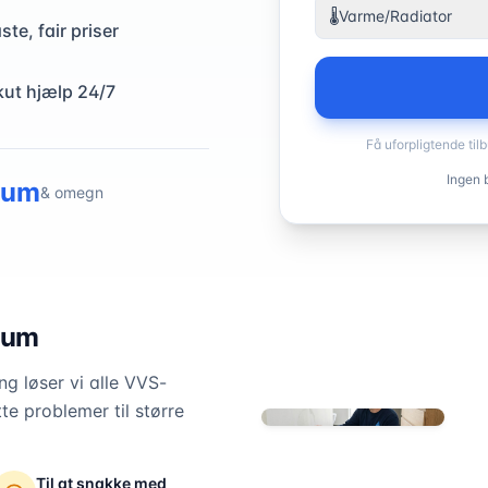
🌡️
Varme/Radiator
ste, fair priser
kut hjælp 24/7
Få uforpligtende til
Ingen b
rum
& omegn
rum
g løser vi alle VVS-
te problemer til større
Til at snakke med