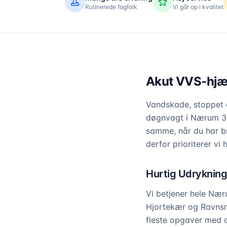
Rutinerede fagfolk
Vi går op i kvalitet
Akut VVS-hjæl
Vandskade, stoppet a
døgnvagt i Nærum 365
samme, når du har b
derfor prioriterer vi 
Hurtig Udrykning
Vi betjener hele Næ
Hjortekær og Ravnsnæ
fleste opgaver med d