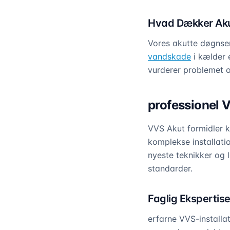
Hvad Dækker Aku
Vores akutte døgnser
vandskade
i kælder 
vurderer problemet og
professionel 
VVS Akut formidler ko
komplekse installati
nyeste teknikker og 
standarder.
Faglig Ekspertis
erfarne VVS-installat