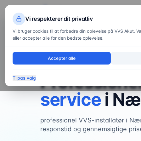
VVS
Akut
Servi
Vi respekterer dit privatliv
Vi bruger cookies til at forbedre din oplevelse på VVS Akut. Væl
eller accepter alle for den bedste oplevelse.
Forside
/
Områder
/
Nærum
Accepter alle
VVS-service i
Nærum
Professione
Tilpas valg
service
i
Næ
professionel VVS-installatør i N
responstid og gennemsigtige pris