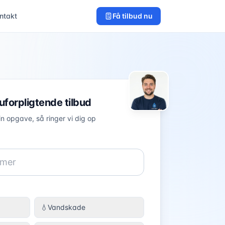
ntakt
Få tilbud nu
 uforpligtende tilbud
in opgave, så ringer vi dig op
💧
Vandskade