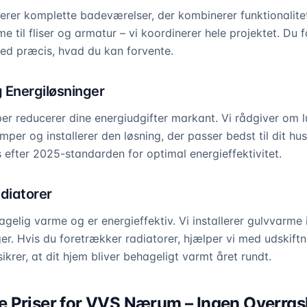
llerer komplette badeværelser, der kombinerer funktionalite
e til fliser og armatur – vi koordinerer hele projektet. Du f
 ved præcis, hvad du kan forvente.
Energiløsninger
reducerer dine energiudgifter markant. Vi rådgiver om luft-
per og installerer den løsning, der passer bedst til dit hu
s efter 2025-standarden for optimal energieffektivitet.
diatorer
gelig varme og er energieffektiv. Vi installerer gulvvarme
er. Hvis du foretrækker radiatorer, hjælper vi med udskift
ikrer, at dit hjem bliver behageligt varmt året rundt.
 Priser for VVS Nærum – Ingen Overras