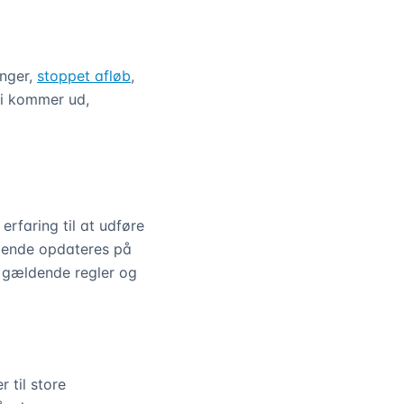
inger,
stoppet afløb
,
Vi kommer ud,
erfaring til at udføre
øbende opdateres på
r gældende regler og
 til store