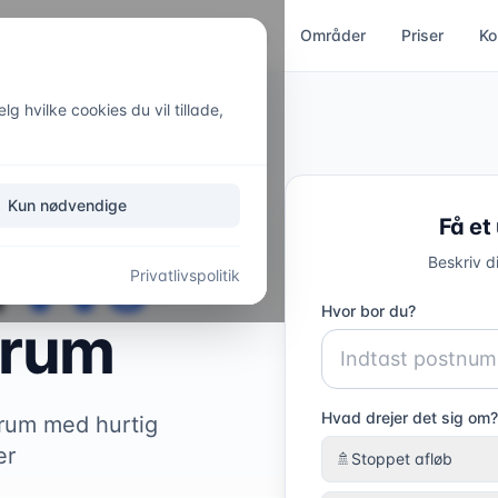
ces
Kloakservice
Akut hjælp
Områder
Priser
Ko
g hvilke cookies du vil tillade,
Kun nødvendige
Få et
l
VVS-
Beskriv d
Privatlivspolitik
Hvor bor du?
rum
Hvad drejer det sig om?
ærum med hurtig
er
🚿
Stoppet afløb