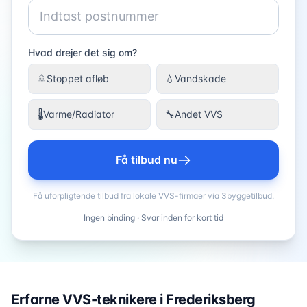
Hvad drejer det sig om?
🚿
Stoppet afløb
💧
Vandskade
🌡️
Varme/Radiator
🔧
Andet VVS
Få tilbud nu
Få uforpligtende tilbud fra lokale VVS-firmaer via 3byggetilbud.
Ingen binding · Svar inden for kort tid
Erfarne VVS-teknikere i
Frederiksberg