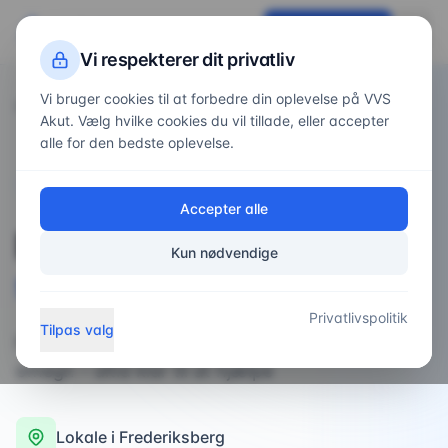
VVS
Akut
Få tilbud nu
Vi respekterer dit privatliv
Vi bruger cookies til at forbedre din oplevelse på VVS
Forside
Områder
/
/
Frederiksberg
Akut. Vælg hvilke cookies du vil tillade, eller accepter
alle for den bedste oplevelse.
VVS-service i
Frederiksberg
Accepter alle
Professionel
VVS-
Kun nødvendige
service
i
Frederiksberg
Privatlivspolitik
Tilpas valg
Professionel VVS-service på Frederiksberg og
omegn – altid klar til at hjælpe
Lokale i
Frederiksberg