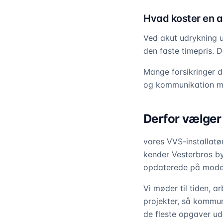
Hvad koster en a
Ved akut udrykning u
den faste timepris. D
Mange forsikringer 
og kommunikation med
Derfor vælger
vores VVS-installatø
kender Vesterbros by
opdaterede på modern
Vi møder til tiden, a
projekter, så kommuni
de fleste opgaver ude