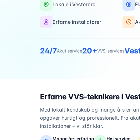
Lokale i
Vesterbro
Fa
Erfarne installatører
A
24/7
20+
Ves
Akut service
VVS-services
Erfarne VVS-teknikere i
Ves
Med lokalt kendskab og mange års erfarin
opgaver hurtigt og professionelt. Fra akut
installationer – vi står klar.
Mange års erfaring
Høj service