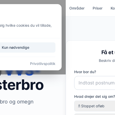
ces
Kloakservice
Akut hjælp
Områder
Priser
Ko
g hvilke cookies du vil tillade,
Kun nødvendige
Få et
Beskriv d
Privatlivspolitik
l
VVS-
Hvor bor du?
terbro
Hvad drejer det sig om?
rbro og omegn
🚿
Stoppet afløb