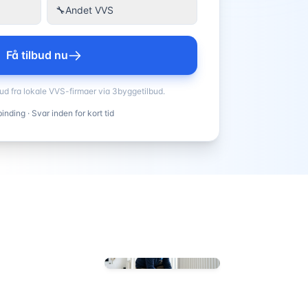
🔧
Andet VVS
Få tilbud nu
bud fra lokale VVS-firmaer via 3byggetilbud.
inding · Svar inden for kort tid