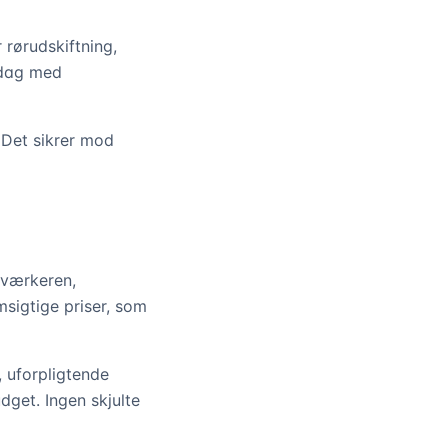
 rørudskiftning,
 dag med
 Det sikrer mod
dværkeren,
msigtige priser, som
, uforpligtende
get. Ingen skjulte