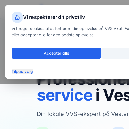
VVS
Akut
Servi
Vi respekterer dit privatliv
Vi bruger cookies til at forbedre din oplevelse på VVS Akut. Væl
eller accepter alle for den bedste oplevelse.
Forside
/
Områder
/
Vesterbro
Accepter alle
VVS-service i
Vesterbro
Tilpas valg
Professione
service
i
Ves
Din lokale VVS-ekspert på Veste