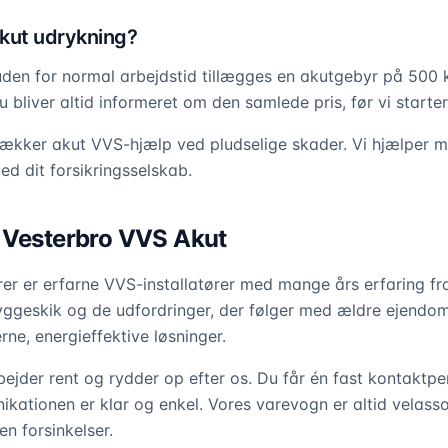
kut udrykning?
den for normal arbejdstid tillægges en akutgebyr på 500 k
u bliver altid informeret om den samlede pris, før vi starter
dækker akut VVS-hjælp ved pludselige skader. Vi hjælper
 dit forsikringsselskab.
 Vesterbro VVS Akut
rer er erfarne VVS-installatører med mange års erfaring f
ggeskik og de udfordringer, der følger med ældre ejendom
e, energieffektive løsninger.
rbejder rent og rydder op efter os. Du får én fast kontaktp
kationen er klar og enkel. Vores varevogn er altid velassor
n forsinkelser.