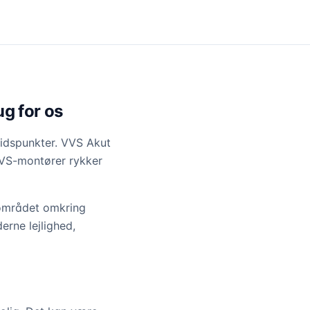
ug for os
tidspunkter. VVS Akut
VVS-montører rykker
 området omkring
rne lejlighed,