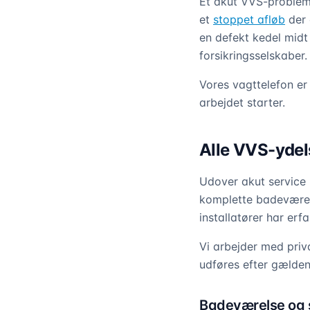
Et akut VVS-problem 
et
stoppet afløb
der 
en defekt kedel midt
forsikringsselskaber.
Vores vagttelefon er 
arbejdet starter.
Alle VVS-ydels
Udover akut service 
komplette badeværel
installatører har e
Vi arbejder med priv
udføres efter gældend
Badeværelse og 