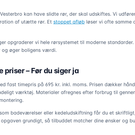
sterbro kan have slidte rør, der skal udskiftes. Vi udfører
ration af utætte rør. Et
stoppet afløb
løser vi ofte samme
ger opgraderer vi hele rørsystemet til moderne standarder.
 og øger boligens værdi.
priser – Før du siger ja
d fast timepris på 695 kr. inkl. moms. Prisen dækker hån
deligt værktøj. Materialer afregnes efter forbrug til genne
montering.
som badeværelser eller kedeludskiftning får du et skriftligt
 opgaven grundigt, så tilbuddet matcher dine ønsker og bud