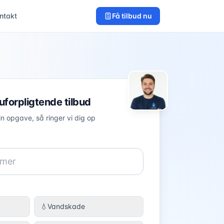
ntakt
Få tilbud nu
 uforpligtende tilbud
in opgave, så ringer vi dig op
💧
Vandskade