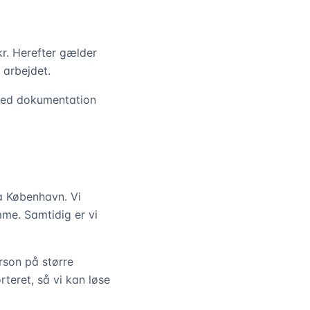
r. Herefter gælder
 arbejdet.
 med dokumentation
ra København. Vi
me. Samtidig er vi
erson på større
teret, så vi kan løse