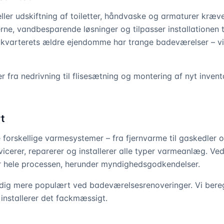
ller udskiftning af toiletter, håndvaske og armaturer kræ
ne, vandbesparende løsninger og tilpasser installationen ti
kvarterets ældre ejendomme har trange badeværelser – vi 
er fra nedrivning til flisesætning og montering af nyt inventa
t
forskellige varmesystemer – fra fjernvarme til gaskedler
cerer, reparerer og installerer alle typer varmeanlæg. Ved
or hele processen, herunder myndighedsgodkendelser.
dig mere populært ved badeværelsesrenoveringer. Vi bereg
 installerer det fackmæssigt.