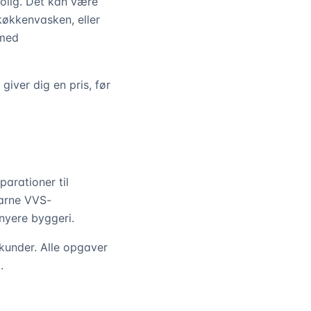
olig. Det kan være
økkenvasken, eller
 med
giver dig en pris, før
arationer til
farne VVS-
nyere byggeri.
skunder. Alle opgaver
.