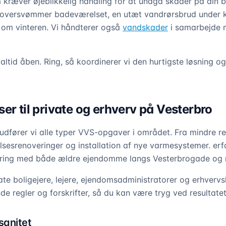
kræver øjeblikkelig handling for at undgå skader på din b
oversvømmer badeværelset, en utæt vandrørsbrud under k
 om vinteren. Vi håndterer også
vandskader
i samarbejde
altid åben. Ring, så koordinerer vi den hurtigste løsning og 
er til private og erhverv på Vesterbro
udfører vi alle typer VVS-opgaver i området. Fra mindre rep
sesrenoveringer og installation af nye varmesystemer. er
rfaring med både ældre ejendomme langs Vesterbrogade og 
ate boligejere, lejere, ejendomsadministratorer og erhverv
e regler og forskrifter, så du kan være tryg ved resultatet
sanitet