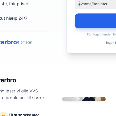
ste, fair priser
🌡️
Varme/Radiator
kut hjælp 24/7
Få uforpligtende til
terbro
& omegn
Ingen b
terbro
g løser vi alle VVS-
te problemer til større
Til at snakke med