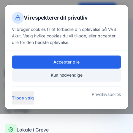
VVS
Akut
Få tilbud nu
Vi respekterer dit privatliv
Vi bruger cookies til at forbedre din oplevelse på VVS
Forside
Områder
/
/
Greve
Akut. Vælg hvilke cookies du vil tillade, eller accepter
alle for den bedste oplevelse.
VVS-service i
Greve
Accepter alle
Professionel
VVS-
Kun nødvendige
service
i
Greve
Privatlivspolitik
Tilpas valg
Akut VVS-service og planlagte opgaver i Greve
og omegn
Lokale i
Greve