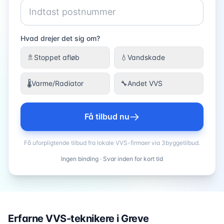
Hvad drejer det sig om?
🚿
Stoppet afløb
💧
Vandskade
🌡️
Varme/Radiator
🔧
Andet VVS
Få tilbud nu
Få uforpligtende tilbud fra lokale VVS-firmaer via 3byggetilbud.
Ingen binding · Svar inden for kort tid
Erfarne VVS-teknikere i
Greve