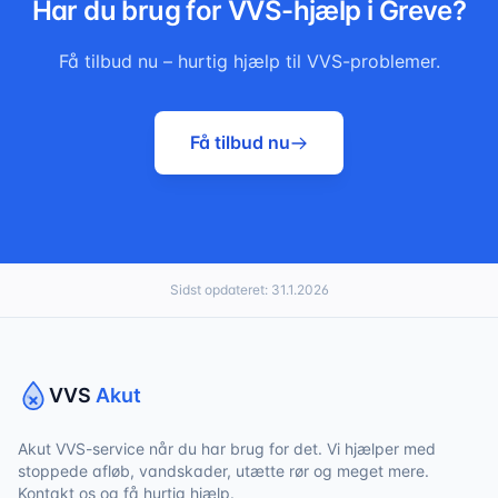
Har du brug for VVS-hjælp i
Greve
?
Få tilbud nu – hurtig hjælp til VVS-problemer.
Få tilbud nu
Sidst opdateret:
31.1.2026
VVS
Akut
Akut VVS-service når du har brug for det. Vi hjælper med
stoppede afløb, vandskader, utætte rør og meget mere.
Kontakt os og få hurtig hjælp.