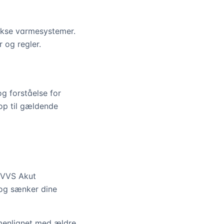
lekse varmesystemer.
 og regler.
g forståelse for
 op til gældende
. VVS Akut
g og sænker dine
menlignet med ældre