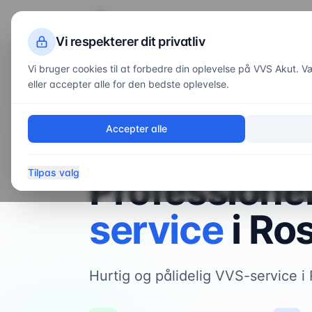
VVS
Akut
Servi
Vi respekterer dit privatliv
Vi bruger cookies til at forbedre din oplevelse på VVS Akut. Væl
eller accepter alle for den bedste oplevelse.
Forside
/
Områder
/
Roskilde
Accepter alle
VVS-service i
Roskilde
Tilpas valg
Professione
service
i
Ros
Hurtig og pålidelig VVS-service 