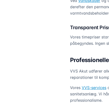
Ved
vandskader
og a
derefter den permane
varmtvandsbeholder
Transparent Pri
Vores timepriser star
påbegyndes. Ingen sk
Professionelle
VVS Akut udfører all
reparationer til kompl
Vores
VVS-services
o
sanitetsanlæg. Vi h
professionalisme.