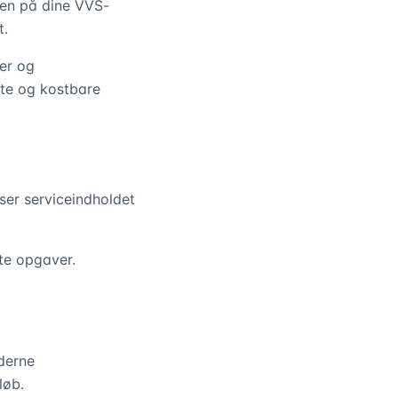
den på dine VVS-
t.
er og
utte og kostbare
sser serviceindholdet
te opgaver.
derne
løb.