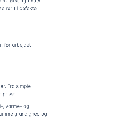
en først og finder
 rør til defekte
, før arbejdet
er. Fra simple
 priser.
d-, varme- og
 samme grundighed og