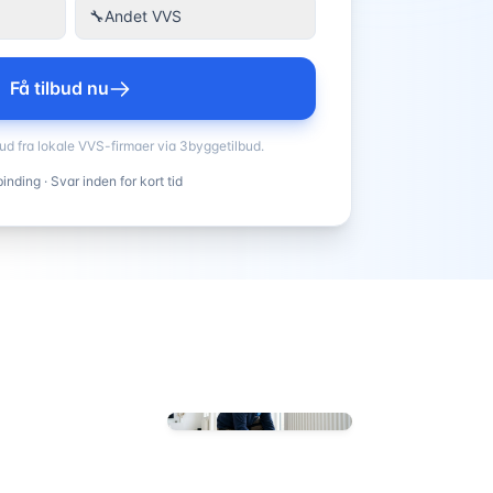
🔧
Andet VVS
Få tilbud nu
bud fra lokale VVS-firmaer via 3byggetilbud.
inding · Svar inden for kort tid