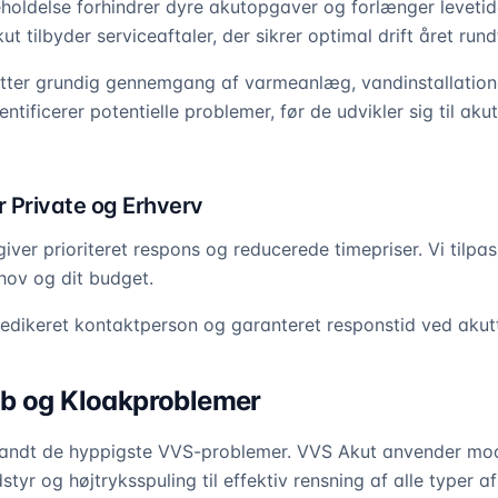
holdelse forhindrer dyre akutopgaver og forlænger leveti
ut tilbyder serviceaftaler, der sikrer optimal drift året rund
tter grundig gennemgang af varmeanlæg, vandinstallation
entificerer potentielle problemer, før de udvikler sig til ak
r Private og Erhverv
giver prioriteret respons og reducerede timepriser. Vi tilpa
ehov og dit budget.
edikeret kontaktperson og garanteret responstid ved akut
øb og Kloakproblemer
landt de hyppigste VVS-problemer. VVS Akut anvender mo
yr og højtryksspuling til effektiv rensning af alle typer af