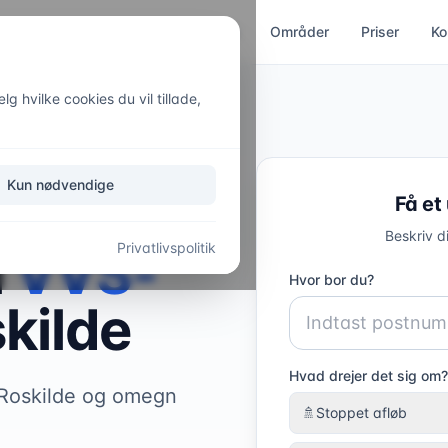
ces
Kloakservice
Akut hjælp
Områder
Priser
Ko
g hvilke cookies du vil tillade,
Kun nødvendige
Få et
Beskriv d
Privatlivspolitik
l
VVS-
Hvor bor du?
kilde
Hvad drejer det sig om?
i Roskilde og omegn
🚿
Stoppet afløb