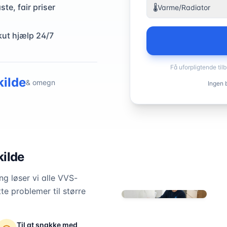
ste, fair priser
🌡️
Varme/Radiator
kut hjælp 24/7
Få uforpligtende til
kilde
& omegn
Ingen b
ilde
g løser vi alle VVS-
te problemer til større
Til at snakke med