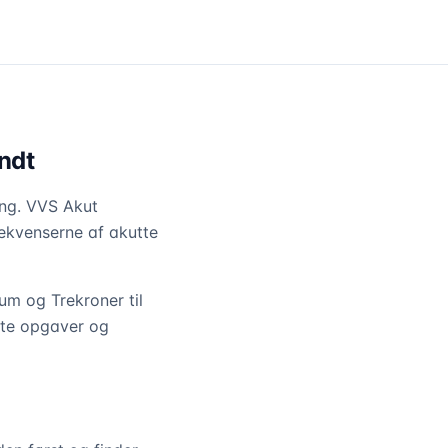
ndt
ing. VVS Akut
sekvenserne af akutte
um og Trekroner til
tte opgaver og