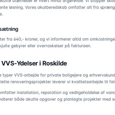
kutte utætheder er hvert minut afgørende. Vi stopper skad
nte løsning. Vores akutberedskab omfatter alt fra sprængte
e.
ssætning
ter fra 640,- kroner, og vi informerer altid om omkostninger
julte gebyrer eller overraskelser på fakturaen.
 VVS-Ydelser i Roskilde
e typer VVS-arbejde for private boligejere og erhvervskund
ette renoveringsprojekter leverer vi kvalitetsarbejde til fair
mfatter installation, reparation og vedligeholdelse af van
åndterer både akutte opgaver og planlagte projekter med