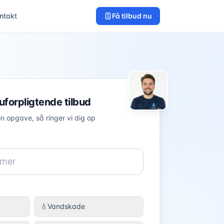
ntakt
Få tilbud nu
 uforpligtende tilbud
in opgave, så ringer vi dig op
💧
Vandskade