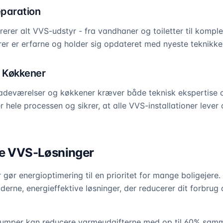
eparation
arerer alt VVS-udstyr - fra vandhaner og toiletter til komp
rer er erfarne og holder sig opdateret med nyeste teknikker
 Køkkener
adeværelser og køkkener kræver både teknisk ekspertise o
r hele processen og sikrer, at alle VVS-installationer lever
ve VVS-Løsninger
 gør energioptimering til en prioritet for mange boligejere
oderne, energieffektive løsninger, der reducerer dit forbru
pumper kan reducere varmeudgifterne med op til 60% sam