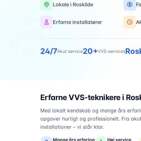
Lokale i
Roskilde
Fa
Erfarne installatører
A
24/7
20+
Ros
Akut service
VVS-services
Erfarne VVS-teknikere i
Rosk
Med lokalt kendskab og mange års erfarin
opgaver hurtigt og professionelt. Fra akut
installationer – vi står klar.
Mange års erfaring
Høj service