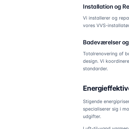
Installation og R
Vi installerer og rep
vores VVS-installatø
Badeværelser og
Totalrenovering af b
design. Vi koordinere
standarder.
Energieffekti
Stigende energipriser
specialiserer sig i m
udgifter.
Luft-til-vand varme