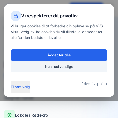
VVS
Akut
Få tilbud nu
Vi respekterer dit privatliv
Vi bruger cookies til at forbedre din oplevelse på VVS
Forside
Områder
/
/
Rødekro
Akut. Vælg hvilke cookies du vil tillade, eller accepter
alle for den bedste oplevelse.
VVS-service i
Rødekro
Accepter alle
Professionel
VVS-
Kun nødvendige
service
i
Rødekro
Privatlivspolitik
Tilpas valg
Professionel VVS-service til private og erhverv
døgnet rundt
Lokale i
Rødekro