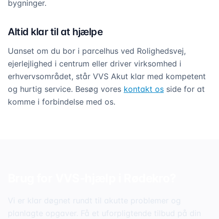
bygninger.
Altid klar til at hjælpe
Uanset om du bor i parcelhus ved Rolighedsvej,
ejerlejlighed i centrum eller driver virksomhed i
erhvervsområdet, står VVS Akut klar med kompetent
og hurtig service. Besøg vores
kontakt os
side for at
komme i forbindelse med os.
Brug for VVS-hjælp i
Rødekro
?
Vi er klar døgnet rundt til akutte problemer og
planlagte opgaver. Få et uforpligtende tilbud på din