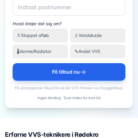
Hvad drejer det sig om?
🚿
Stoppet afløb
💧
Vandskade
🌡️
Varme/Radiator
🔧
Andet VVS
Få tilbud nu
Få uforpligtende tilbud fra lokale VVS-firmaer via 3byggetilbud.
Ingen binding · Svar inden for kort tid
Erfarne VVS-teknikere i
Rødekro