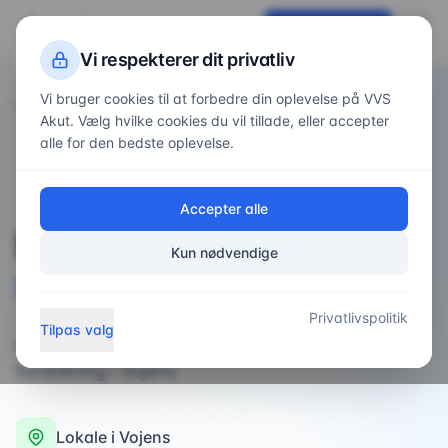
VVS
Akut
Få tilbud nu
Vi respekterer dit privatliv
Vi bruger cookies til at forbedre din oplevelse på VVS
Forside
Områder
/
/
Vojens
Akut. Vælg hvilke cookies du vil tillade, eller accepter
alle for den bedste oplevelse.
VVS-service i
Vojens
Accepter alle
Professionel
VVS-
Kun nødvendige
service
i
Vojens
Privatlivspolitik
Tilpas valg
professionel VVS-installatør med lokal
forankring i Vojens
Lokale i
Vojens