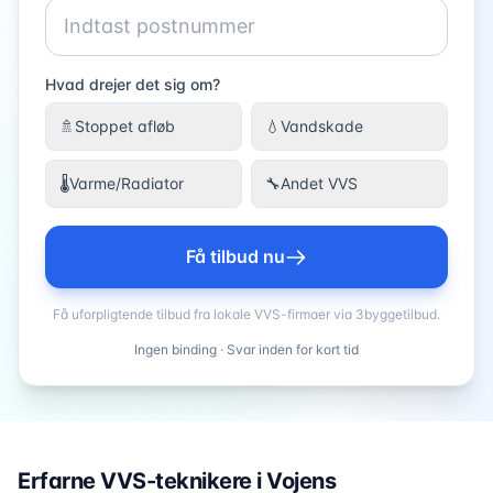
Hvad drejer det sig om?
🚿
Stoppet afløb
💧
Vandskade
🌡️
Varme/Radiator
🔧
Andet VVS
Få tilbud nu
Få uforpligtende tilbud fra lokale VVS-firmaer via 3byggetilbud.
Ingen binding · Svar inden for kort tid
Erfarne VVS-teknikere i
Vojens