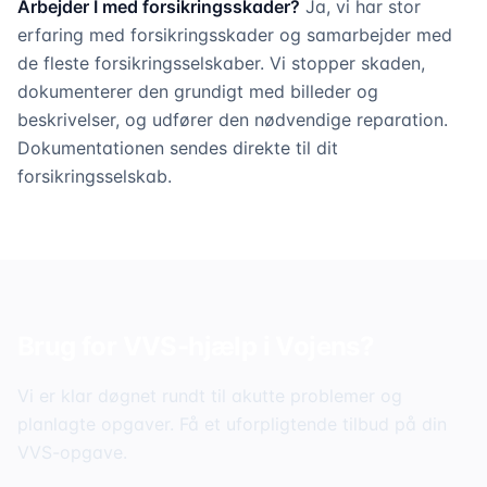
Arbejder I med forsikringsskader?
Ja, vi har stor
erfaring med forsikringsskader og samarbejder med
de fleste forsikringsselskaber. Vi stopper skaden,
dokumenterer den grundigt med billeder og
beskrivelser, og udfører den nødvendige reparation.
Dokumentationen sendes direkte til dit
forsikringsselskab.
Brug for VVS-hjælp i
Vojens
?
Vi er klar døgnet rundt til akutte problemer og
planlagte opgaver. Få et uforpligtende tilbud på din
VVS-opgave.