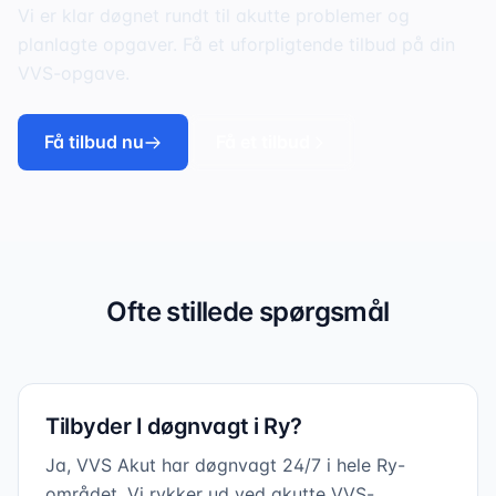
Vi er klar døgnet rundt til akutte problemer og
planlagte opgaver. Få et uforpligtende tilbud på din
VVS-opgave.
Få tilbud nu
Få et tilbud
Ofte stillede spørgsmål
Tilbyder I døgnvagt i Ry?
Ja, VVS Akut har døgnvagt 24/7 i hele Ry-
området. Vi rykker ud ved akutte VVS-