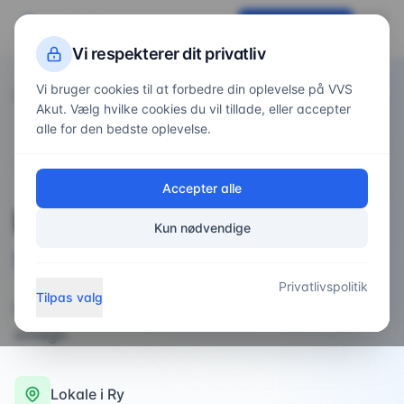
VVS
Akut
Få tilbud nu
Vi respekterer dit privatliv
Vi bruger cookies til at forbedre din oplevelse på VVS
Forside
Områder
/
/
Ry
Akut. Vælg hvilke cookies du vil tillade, eller accepter
alle for den bedste oplevelse.
VVS-service i
Ry
Accepter alle
Professionel
VVS-
Kun nødvendige
service
i
Ry
Privatlivspolitik
Tilpas valg
Professionel VVS-service til private i Ry og
omegn
Lokale i
Ry