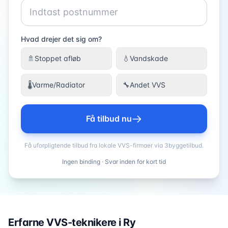
Hvad drejer det sig om?
🚿
Stoppet afløb
💧
Vandskade
🌡️
Varme/Radiator
🔧
Andet VVS
Få tilbud nu
Få uforpligtende tilbud fra lokale VVS-firmaer via 3byggetilbud.
Ingen binding · Svar inden for kort tid
Erfarne VVS-teknikere i
Ry