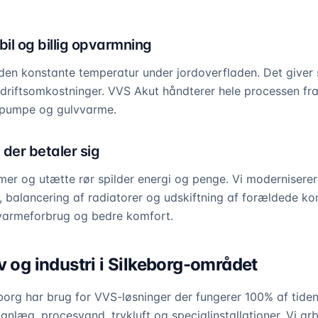
.
bil og billig opvarmning
en konstante temperatur under jordoverfladen. Det giver 
driftsomkostninger. VVS Akut håndterer hele processen fra 
mepumpe og gulvvarme.
der betaler sig
er og utætte rør spilder energi og penge. Vi modernisere
 balancering af radiatorer og udskiftning af forældede k
 varmeforbrug og bedre komfort.
v og industri i Silkeborg-området
borg har brug for VVS-løsninger der fungerer 100% af tiden
ianlæg, procesvand, trykluft og specialinstallationer. Vi a