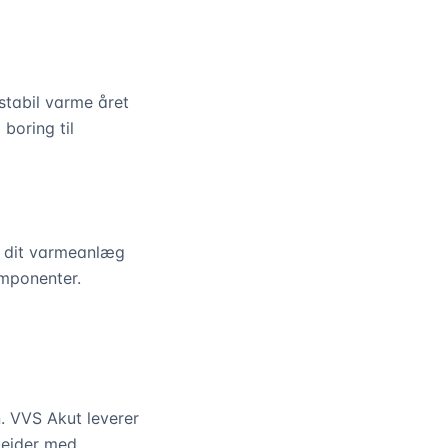
stabil varme året
boring til
r dit varmeanlæg
omponenter.
. VVS Akut leverer
rbejder med