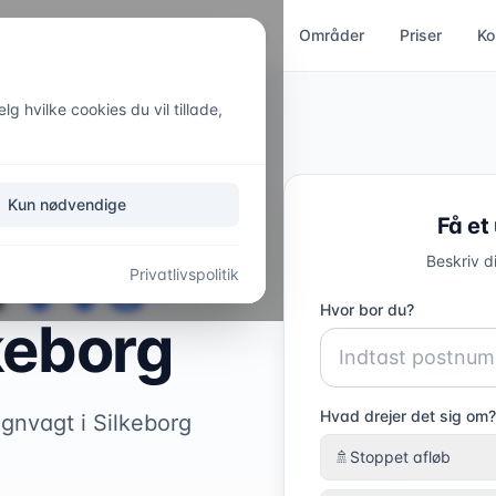
ces
Kloakservice
Akut hjælp
Områder
Priser
Ko
g hvilke cookies du vil tillade,
Kun nødvendige
Få et
l
VVS-
Beskriv d
Privatlivspolitik
Hvor bor du?
keborg
Hvad drejer det sig om?
gnvagt i Silkeborg
🚿
Stoppet afløb