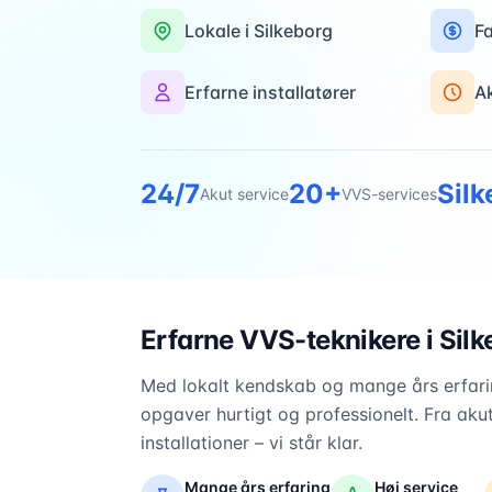
Lokale i
Silkeborg
Fa
Erfarne installatører
A
24/7
20+
Silk
Akut service
VVS-services
Erfarne VVS-teknikere i
Silk
Med lokalt kendskab og mange års erfarin
opgaver hurtigt og professionelt. Fra akut
installationer – vi står klar.
Mange års erfaring
Høj service