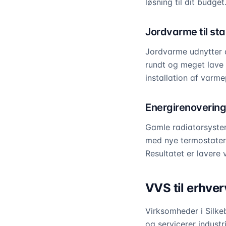
løsning til dit budget
Jordvarme til sta
Jordvarme udnytter d
rundt og meget lave 
installation af var
Energirenovering 
Gamle radiatorsystem
med nye termostater,
Resultatet er lavere
VVS til erhver
Virksomheder i Silke
og servicerer industr