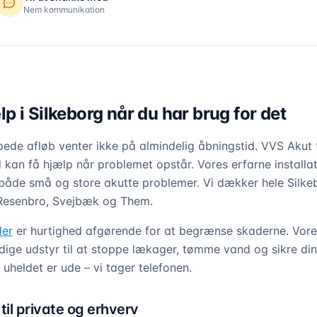
Nem kommunikation
 i Silkeborg når du har brug for det
de afløb venter ikke på almindelig åbningstid. VVS Akut 
id kan få hjælp når problemet opstår. Vores erfarne install
både små og store akutte problemer. Vi dækker hele Silke
 Resenbro, Svejbæk og Them.
der
er hurtighed afgørende for at begrænse skaderne. Vores
ige udstyr til at stoppe lækager, tømme vand og sikre din 
uheldet er ude – vi tager telefonen.
til private og erhverv