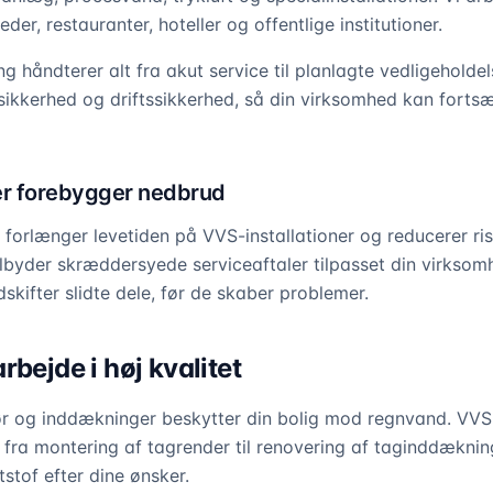
er, restauranter, hoteller og offentlige institutioner.
g håndterer alt fra akut service til planlagte vedligeholdel
, sikkerhed og driftssikkerhed, så din virksomhed kan forts
er forebygger nedbrud
forlænger levetiden på VVS-installationer og reducerer ris
lbyder skræddersyede serviceaftaler tilpasset din virksom
udskifter slidte dele, før de skaber problemer.
rbejde i høj kvalitet
r og inddækninger beskytter din bolig mod regnvand. VVS 
 fra montering af tagrender til renovering af taginddæknin
stof efter dine ønsker.