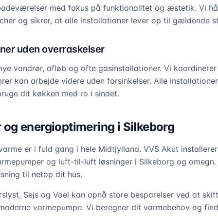
badeværelser med fokus på funktionalitet og æstetik. Vi hån
cher og sikrer, at alle installationer lever op til gældende 
oner uden overraskelser
e vandrør, afløb og ofte gasinstallationer. Vi koordinerer 
er kan arbejde videre uden forsinkelser. Alle installationer 
bruge dit køkken med ro i sindet.
g energioptimering i Silkeborg
varme er i fuld gang i hele Midtjylland. VVS Akut installerer
mepumper og luft-til-luft løsninger i Silkeborg og omegn.
sning til netop dit hus.
slyst, Sejs og Voel kan opnå store besparelser ved at skifte
n moderne varmepumpe. Vi beregner dit varmebehov og find