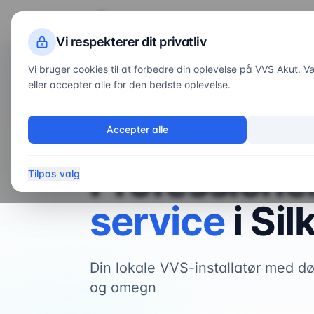
VVS
Akut
Servi
Vi respekterer dit privatliv
Vi bruger cookies til at forbedre din oplevelse på VVS Akut. Væl
eller accepter alle for den bedste oplevelse.
Forside
/
Områder
/
Silkeborg
Accepter alle
VVS-service i
Silkeborg
Professione
Tilpas valg
service
i
Sil
Din lokale VVS-installatør med dø
og omegn