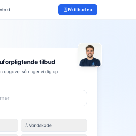
ntakt
Få tilbud nu
 uforpligtende tilbud
in opgave, så ringer vi dig op
💧
Vandskade