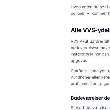
Hvad enten du bor i 
partner. Vi kommer h
Alle VVS-ydels
VVS Akut udfører alt 
badeværelsesrenoveri
installatører har de
opgaver.
Områder som Jyderup,
vandhaner eller def
problemet første gan
Badeværelser der
Et nyt badeværelse 