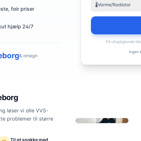
🌡️
Varme/Radiator
ste, fair priser
kut hjælp 24/7
Få uforpligtende til
Ingen b
eborg
& omegn
eborg
g løser vi alle VVS-
te problemer til større
Til at snakke med