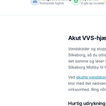
Rutinerede fagfolk
Vi går op i kvalitet
Akut VVS-hjælp
Vandskader og stoppe
Silkeborg, så du alt
det samme og løser 
Silkeborg Midtby til
Ved
akutte vandska
klar med det nødvend
virksomhed. Ring når 
Hurtig udrykning 