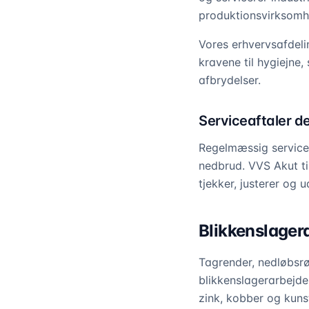
produktionsvirksomhed
Vores erhvervsafdelin
kravene til hygiejne
afbrydelser.
Serviceaftaler d
Regelmæssig service 
nedbrud. VVS Akut ti
tjekker, justerer og 
Blikkenslagera
Tagrender, nedløbsrø
blikkenslagerarbejde
zink, kobber og kunst