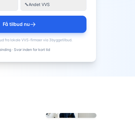
🔧
Andet VVS
Få tilbud nu
bud fra lokale VVS-firmaer via 3byggetilbud.
inding · Svar inden for kort tid