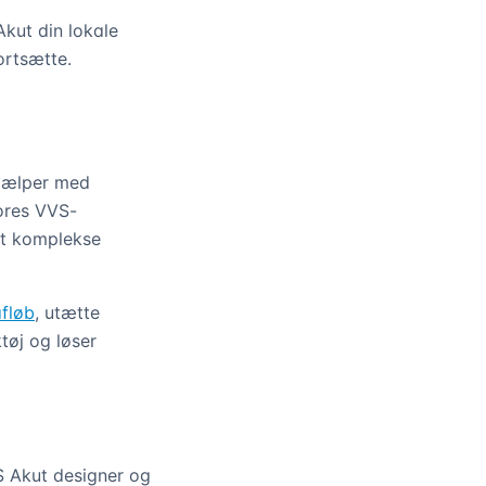
Akut din lokale
ortsætte.
hjælper med
ores VVS-
est komplekse
fløb
, utætte
tøj og løser
 Akut designer og