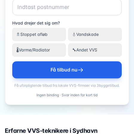
Hvad drejer det sig om?
🚿
Stoppet afløb
💧
Vandskade
🌡️
Varme/Radiator
🔧
Andet VVS
Få tilbud nu
Få uforpligtende tilbud fra lokale VVS-firmaer via 3byggetilbud.
Ingen binding · Svar inden for kort tid
Erfarne VVS-teknikere i
Sydhavn