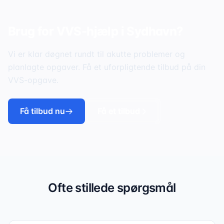
Brug for VVS-hjælp i
Sydhavn
?
Vi er klar døgnet rundt til akutte problemer og
planlagte opgaver. Få et uforpligtende tilbud på din
VVS-opgave.
Få tilbud nu
Få et tilbud
Ofte stillede spørgsmål