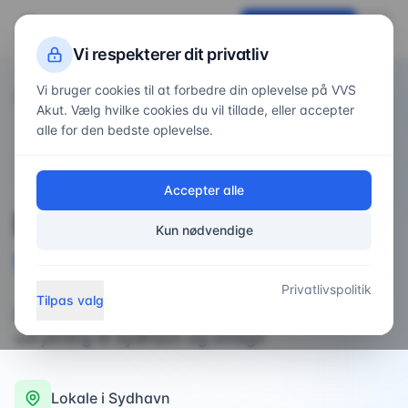
VVS
Akut
Få tilbud nu
Vi respekterer dit privatliv
Vi bruger cookies til at forbedre din oplevelse på VVS
Forside
Områder
/
/
Sydhavn
Akut. Vælg hvilke cookies du vil tillade, eller accepter
alle for den bedste oplevelse.
VVS-service i
Sydhavn
Accepter alle
Professionel
VVS-
Kun nødvendige
service
i
Sydhavn
Privatlivspolitik
Tilpas valg
professionel VVS-installatør med hurtig
udrykning til Sydhavn og omegn
Lokale i
Sydhavn