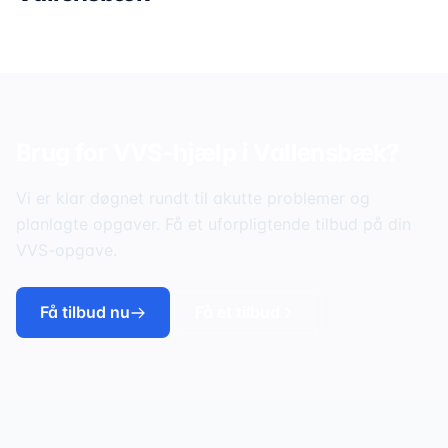
Brug for VVS-hjælp i
Vallensbæk
?
Vi er klar døgnet rundt til akutte problemer og
planlagte opgaver. Få et uforpligtende tilbud på din
VVS-opgave.
Få tilbud nu
Få et tilbud