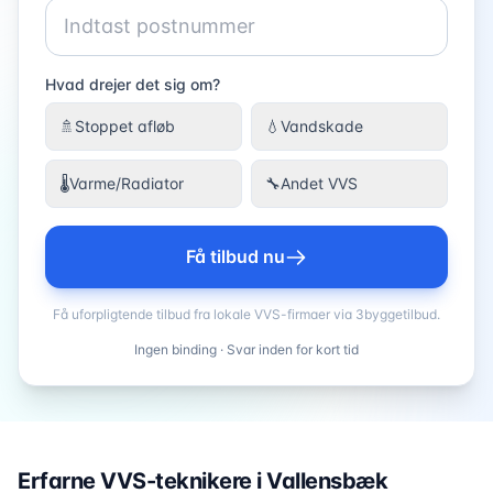
Hvad drejer det sig om?
🚿
Stoppet afløb
💧
Vandskade
🌡️
Varme/Radiator
🔧
Andet VVS
Få tilbud nu
Få uforpligtende tilbud fra lokale VVS-firmaer via 3byggetilbud.
Ingen binding · Svar inden for kort tid
Erfarne VVS-teknikere i
Vallensbæk