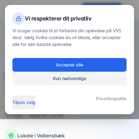
VVS
Akut
Få tilbud nu
Vi respekterer dit privatliv
Vi bruger cookies til at forbedre din oplevelse på VVS
Forside
Områder
/
/
Vallensbæk
Akut. Vælg hvilke cookies du vil tillade, eller accepter
alle for den bedste oplevelse.
VVS-service i
Vallensbæk
Accepter alle
Professionel
VVS-
Kun nødvendige
service
i
Vallensbæk
Privatlivspolitik
Tilpas valg
professionel VVS-arbejde i Vallensbæk og
omegn - døgnet rundt
Lokale i
Vallensbæk