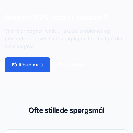
Brug for VVS-hjælp i
Vedbæk
?
Vi er klar døgnet rundt til akutte problemer og
planlagte opgaver. Få et uforpligtende tilbud på din
VVS-opgave.
Få tilbud nu
Få et tilbud
Ofte stillede spørgsmål