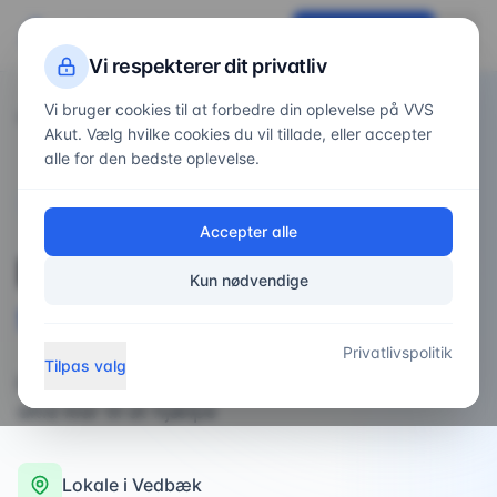
VVS
Akut
Få tilbud nu
Vi respekterer dit privatliv
Vi bruger cookies til at forbedre din oplevelse på VVS
Forside
Områder
/
/
Vedbæk
Akut. Vælg hvilke cookies du vil tillade, eller accepter
alle for den bedste oplevelse.
VVS-service i
Vedbæk
Accepter alle
Professionel
VVS-
Kun nødvendige
service
i
Vedbæk
Privatlivspolitik
Tilpas valg
professionel VVS-service i Vedbæk og omegn –
altid klar til at hjælpe
Lokale i
Vedbæk