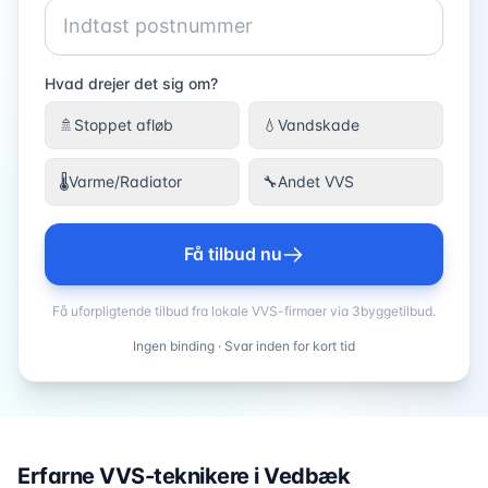
Hvad drejer det sig om?
🚿
Stoppet afløb
💧
Vandskade
🌡️
Varme/Radiator
🔧
Andet VVS
Få tilbud nu
Få uforpligtende tilbud fra lokale VVS-firmaer via 3byggetilbud.
Ingen binding · Svar inden for kort tid
Erfarne VVS-teknikere i
Vedbæk